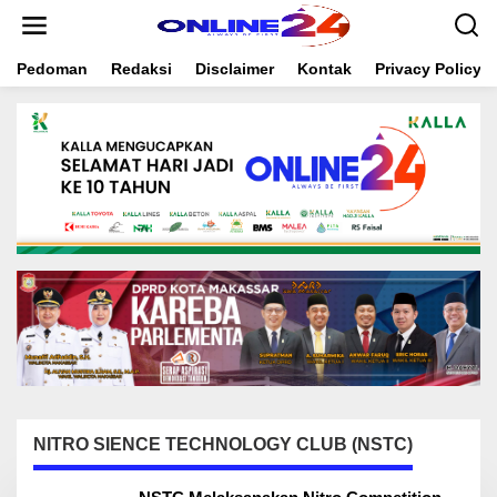
S
k
i
Pedoman
Redaksi
Disclaimer
Kontak
Privacy Policy
p
t
o
c
o
n
t
e
n
t
NITRO SIENCE TECHNOLOGY CLUB (NSTC)