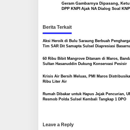
Geram Gambarnya Dipasang, Ket
o
DPP KNPI Ajak NA Dialog Soal KNP
s
t
Berita Terkait
n
a
Aksi Heroik di Bulu Saraung Berbuah Pengharg
Tim SAR Dit Samapta Sulsel Diapresiasi Basarn
v
i
60 Ribu Bibit Mangrove Ditanam di Maros, Band
g
Sultan Hasanuddin Dukung Konservasi Pesisir
a
Krisis Air Bersih Meluas, PMI Maros Distribusik
t
Ribu Liter Air
i
Rumah Dibakar untuk Hapus Jejak Pencurian, 
o
Resmob Polda Sulsel Kembali Tangkap 1 DPO
n
Leave a Reply