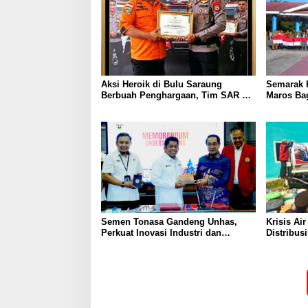
Aksi Heroik di Bulu Saraung
Semarak 
Berbuah Penghargaan, Tim SAR Dit
Maros Bag
Samapta Sulsel Diapresiasi
Merah Pu
Basarnas
Semen Tonasa Gandeng Unhas,
Krisis Ai
Perkuat Inovasi Industri dan
Distribusi
Pembangunan Berkelanjutan