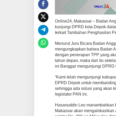
M
a
k
a
s
Online24, Makassar – Badan An
s
kunjungi DPRD kota Depok dala
a
terkait Tambahan Penghasilan Pe
r
K
u
Menurut Juru Bicara Badan Ang
n
mengungkapkan bahwa Badan An
j
dengan penerapan TPP yang akan
u
tahun depan, maka dari itu setel
n
ini Banggar mengunjungi DPRD 
g
i
D
“Kami telah mengunjungi kabupate
P
DPRD Depok untuk membandingka
R
sehingga ada solusi yang akan ki
D
legislator PAN ini.
D
e
p
Hasanuddin Leo manambahkan ba
o
Makassar akan mengalokasikan 
k