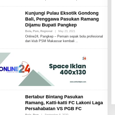
I
S
2
Kunjungi Pulau Eksotik Gondong
4
Bali, Penggawa Pasukan Ramang
Dijamu Bupati Pangkep
Bola
,
Psm
,
Regional
|
May 23, 2021
B
Y
Online24, Pangkep – Pemain sepak bola profesional
A
dari klub PSM Makassar kembali
N
D
H
I
K
A
I
D
R
I
S
B
D
Bertabur Bintang Pasukan
Ramang, Katti-katti FC Lakoni Laga
Persahabatan VS PGB FC
Bola
,
Psm
|
September 8, 2020
B