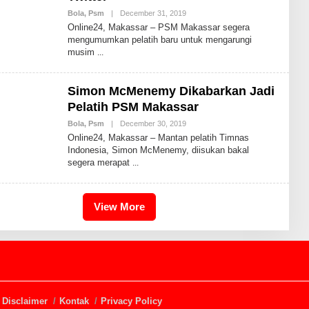
A
M
Bola
,
Psm
|
December 31, 2019
B
M
Y
Online24, Makassar – PSM Makassar segera
A
A
mengumumkan pelatih baru untuk mengarungi
D
S
musim
R
I
M
U
Simon McMenemy Dikabarkan Jadi
H
A
Pelatih PSM Makassar
M
M
Bola
,
Psm
|
December 30, 2019
B
A
Y
Online24, Makassar – Mantan pelatih Timnas
D
A
Indonesia, Simon McMenemy, diisukan bakal
S
segera merapat
R
I
M
U
H
View More
A
M
M
A
D
Disclaimer
Kontak
Privacy Policy