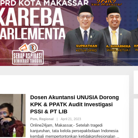
Dosen Akuntansi UNUSIA Dorong
KPK & PPATK Audit Investigasi
PSSI & PT LIB
Psm
,
Regional
|
April 21, 2023
B
Y
Online24jam, Makassar,- Setelah tragedi
I
kanjuruhan, tata kelola persepakbolaan Indonesia
D
kembali mempertontonkan ketidakprofesionalan
R