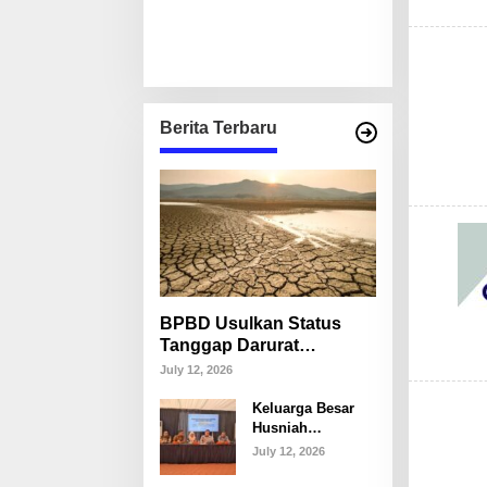
Berita Terbaru
BPBD Usulkan Status
Tanggap Darurat
Kekeringan di Makassar,
July 12, 2026
Puluhan Ribu Warga
Keluarga Besar
Mulai Krisis Air Bersih
Husniah
Talenrang
July 12, 2026
Tegaskan Tak
Akan Campuri