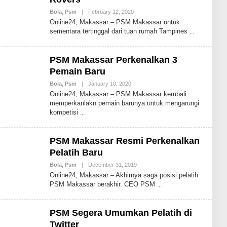
M
Bola
,
Psm
|
February 12, 2020
B
A
Y
D
Online24, Makassar – PSM Makassar untuk
A
sementara tertinggal dari tuan rumah Tampines
S
R
I
M
PSM Makassar Perkenalkan 3
U
H
Pemain Baru
A
M
Bola
,
Psm
|
January 10, 2020
B
M
Y
Online24, Makassar – PSM Makassar kembali
A
A
memperkanlakn pemain barunya untuk mengarungi
D
S
kompetisi
R
I
M
U
PSM Makassar Resmi Perkenalkan
H
A
Pelatih Baru
M
M
Bola
,
Psm
|
December 31, 2019
B
A
Y
Online24, Makassar – Akhirnya saga posisi pelatih
D
A
PSM Makassar berakhir. CEO PSM
S
R
I
M
PSM Segera Umumkan Pelatih di
U
H
Twitter