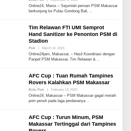
Y
Online24, Maros – Sejumlah pemain PSM Makassar
A
berkunjung ke Pulau Gondong Bali,
N
D
H
I
Tim Relawan FTI UMI Semprot
K
A
Hand Sanitizer ke Penonton PSM di
I
Stadion
D
R
Psm
|
March 15, 2020
B
I
Y
S
Online24jam, Makassar, – Hasil Koordinasi dengan
I
B
Panpel PSM Makassar, Tim Relawan &
D
D
R
I
S
AFC Cup : Tuan Rumah Tampines
2
4
Rovers Kalahkan PSM Makassar
Bola
,
Psm
|
February 13, 2020
B
Y
Online24, Makassar – PSM Makassar gagal meraih
A
poin penuh pada laga perdananya
S
R
I
M
AFC Cup : Turun Minum, PSM
U
H
Makassar Tertinggal dari Tampines
A
Rovers
M