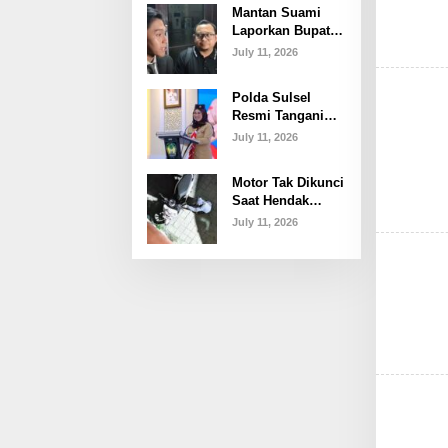
Mantan Suami
Polemik dan
Laporkan Bupati
Proses Hukum
Gowa ke Polda
July 11, 2026
Sulsel, Singgung
Dugaan
Polda Sulsel
Keterangan Palsu
Resmi Tangani
dan Penggelapan
Penyidikan
July 11, 2026
Laporan Bupati
Gowa
Motor Tak Dikunci
Saat Hendak
Nobar Piala
July 11, 2026
Dunia, Raib
Digondol Maling