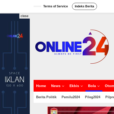
S
Terms of Service
Indeks Berita
k
i
p
close
t
o
c
o
n
t
e
n
t
Home
News
Ekbis
Bola
Otom
Berita Politik
Pemilu2024
Pileg2024
Pilpr