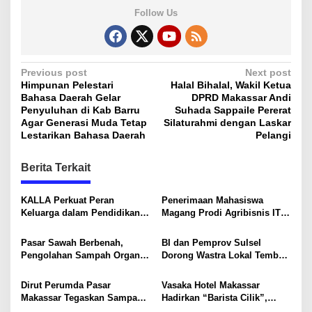
Follow Us
P
Previous post
Next post
Himpunan Pelestari
Halal Bihalal, Wakil Ketua
o
Bahasa Daerah Gelar
DPRD Makassar Andi
s
Penyuluhan di Kab Barru
Suhada Sappaile Pererat
Agar Generasi Muda Tetap
Silaturahmi dengan Laskar
t
Lestarikan Bahasa Daerah
Pelangi
n
Berita Terkait
a
v
KALLA Perkuat Peran
Penerimaan Mahasiswa
i
Keluarga dalam Pendidikan
Magang Prodi Agribisnis ITP
Anak Lewat Program Little
di BBPP Batangkaluku,
g
Explorers
Perkuat Kompetensi Lewat
Pasar Sawah Berbenah,
BI dan Pemprov Sulsel
a
Program MBKM
Pengolahan Sampah Organik
Dorong Wastra Lokal Tembus
t
Mandiri Mulai Disiapkan
Pasar Nasional hingga
Mancanegara
i
Dirut Perumda Pasar
Vasaka Hotel Makassar
Makassar Tegaskan Sampah
Hadirkan “Barista Cilik”,
o
Organik Wajib Dikelola,
Edukasi Kreatif Yang Seru