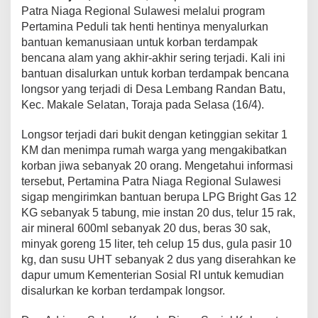
g
Patra Niaga Regional Sulawesi melalui program
a
Pertamina Peduli tak henti hentinya menyalurkan
p
bantuan kemanusiaan untuk korban terdampak
S
bencana alam yang akhir-akhir sering terjadi. Kali ini
a
bantuan disalurkan untuk korban terdampak bencana
l
u
longsor yang terjadi di Desa Lembang Randan Batu,
r
Kec. Makale Selatan, Toraja pada Selasa (16/4).
k
a
Longsor terjadi dari bukit dengan ketinggian sekitar 1
n
KM dan menimpa rumah warga yang mengakibatkan
B
a
korban jiwa sebanyak 20 orang. Mengetahui informasi
n
tersebut, Pertamina Patra Niaga Regional Sulawesi
t
sigap mengirimkan bantuan berupa LPG Bright Gas 12
u
KG sebanyak 5 tabung, mie instan 20 dus, telur 15 rak,
a
n
air mineral 600ml sebanyak 20 dus, beras 30 sak,
U
minyak goreng 15 liter, teh celup 15 dus, gula pasir 10
n
kg, dan susu UHT sebanyak 2 dus yang diserahkan ke
t
dapur umum Kementerian Sosial RI untuk kemudian
u
disalurkan ke korban terdampak longsor.
k
K
o