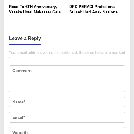
Bukan Dibuang ke TPA
Untuk Anak-Anak
n
Road To 6TH Anniversary,
DPD PERADI Profesional
Vasaka Hotel Makassar Gelar
Sulsel: Hari Anak Nasional
CSR Bersama TK Pelita
Harus Menjadi Momentum
Kasih, Tebar Kebahagiaan
Memastikan Hak Anak
Untuk Anak-Anak
Terpenuhi
Leave a Reply
Your email address will not be published.
Required fields are marked
*