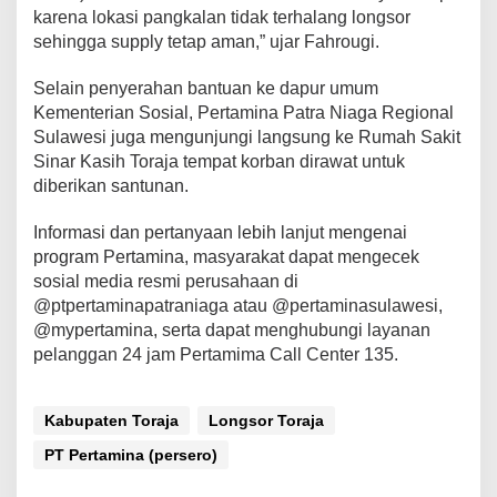
karena lokasi pangkalan tidak terhalang longsor
o
r
sehingga supply tetap aman,” ujar Fahrougi.
T
o
Selain penyerahan bantuan ke dapur umum
r
Kementerian Sosial, Pertamina Patra Niaga Regional
a
Sulawesi juga mengunjungi langsung ke Rumah Sakit
j
a
Sinar Kasih Toraja tempat korban dirawat untuk
diberikan santunan.
Informasi dan pertanyaan lebih lanjut mengenai
program Pertamina, masyarakat dapat mengecek
sosial media resmi perusahaan di
@ptpertaminapatraniaga atau @pertaminasulawesi,
@mypertamina, serta dapat menghubungi layanan
pelanggan 24 jam Pertamima Call Center 135.
Kabupaten Toraja
Longsor Toraja
PT Pertamina (persero)