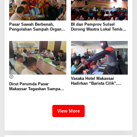
Pasar Sawah Berbenah,
BI dan Pemprov Sulsel
Pengolahan Sampah Organik
Dorong Wastra Lokal Tembus
Mandiri Mulai Disiapkan
Pasar Nasional hingga
Mancanegara
Vasaka Hotel Makassar
Hadirkan “Barista Cilik”,
Dirut Perumda Pasar
Edukasi Kreatif Yang Seru
Makassar Tegaskan Sampah
Untuk Anak-Anak
Organik Wajib Dikelola,
Bukan Dibuang ke TPA
View More