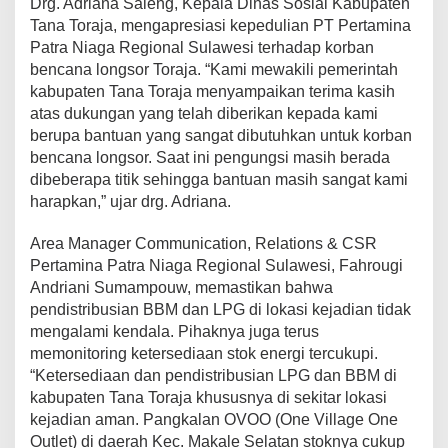
Drg. Adriana Saleng, Kepala Dinas Sosial Kabupaten
r
Tana Toraja, mengapresiasi kepedulian PT Pertamina
b
Patra Niaga Regional Sulawesi terhadap korban
a
bencana longsor Toraja. “Kami mewakili pemerintah
n
T
kabupaten Tana Toraja menyampaikan terima kasih
e
atas dukungan yang telah diberikan kepada kami
r
berupa bantuan yang sangat dibutuhkan untuk korban
d
bencana longsor. Saat ini pengungsi masih berada
a
m
dibeberapa titik sehingga bantuan masih sangat kami
p
harapkan,” ujar drg. Adriana.
a
k
Area Manager Communication, Relations & CSR
B
Pertamina Patra Niaga Regional Sulawesi, Fahrougi
e
n
Andriani Sumampouw, memastikan bahwa
c
pendistribusian BBM dan LPG di lokasi kejadian tidak
a
mengalami kendala. Pihaknya juga terus
n
memonitoring ketersediaan stok energi tercukupi.
a
“Ketersediaan dan pendistribusian LPG dan BBM di
L
o
kabupaten Tana Toraja khususnya di sekitar lokasi
n
kejadian aman. Pangkalan OVOO (One Village One
g
Outlet) di daerah Kec. Makale Selatan stoknya cukup
s