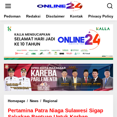
S
k
i
Pedoman
Redaksi
Disclaimer
Kontak
Privacy Policy
p
t
o
c
o
n
t
e
n
t
Homepage
/
News
/
Regional
P
e
Pertamina Patra Niaga Sulawesi Sigap
r
t
Salurkan Bantuan Untuk Korban