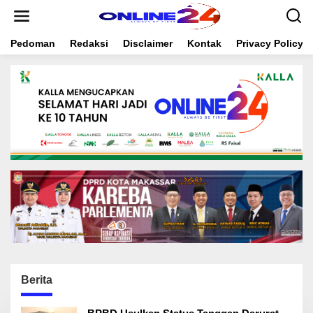
S
k
i
Pedoman
Redaksi
Disclaimer
Kontak
Privacy Policy
p
t
o
c
o
n
t
e
n
t
Berita