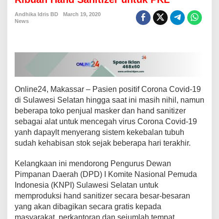
S
u
Andhika Idris BD
March 19, 2020
News
l
s
e
l
P
r
o
d
Online24, Makassar – Pasien positif Corona Covid-19
u
di Sulawesi Selatan hingga saat ini masih nihil, namun
k
beberapa toko penjual masker dan hand sanitizer
s
i
sebagai alat untuk mencegah virus Corona Covid-19
d
yanh dapaylt menyerang sistem kekebalan tubuh
a
sudah kehabisan stok sejak beberapa hari terakhir.
n
B
Kelangkaan ini mendorong Pengurus Dewan
a
g
Pimpanan Daerah (DPD) I Komite Nasional Pemuda
i
Indonesia (KNPI) Sulawesi Selatan untuk
k
memproduksi hand sanitizer secara besar-besaran
a
yang akan dibagikan secara gratis kepada
n
R
masyarakat, perkantoran dan sejumlah tempat