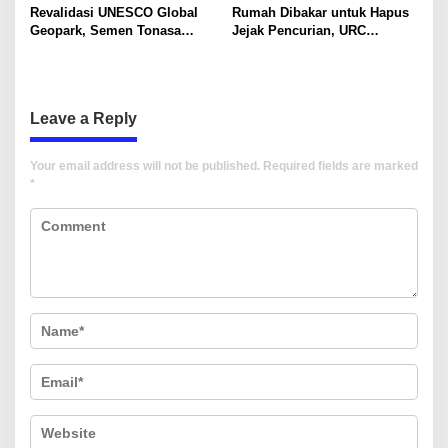
Berkelanjutan
Revalidasi UNESCO Global
Rumah Dibakar untuk Hapus
o
Geopark, Semen Tonasa
Jejak Pencurian, URC
n
Tegaskan Komitmen Lindungi
Resmob Polda Sulsel
Warisan Dunia
Kembali Tangkap 1 DPO
Leave a Reply
Your email address will not be published.
Required fields are marked
*