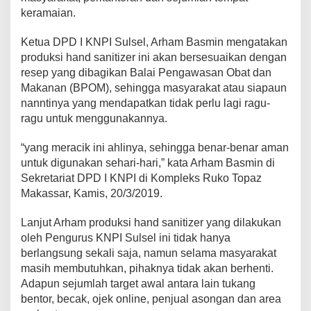
i
keramaian.
b
u
Ketua DPD I KNPI Sulsel, Arham Basmin mengatakan
a
produksi hand sanitizer ini akan bersesuaikan dengan
n
H
resep yang dibagikan Balai Pengawasan Obat dan
a
Makanan (BPOM), sehingga masyarakat atau siapaun
n
nanntinya yang mendapatkan tidak perlu lagi ragu-
d
ragu untuk menggunakannya.
S
a
n
“yang meracik ini ahlinya, sehingga benar-benar aman
i
untuk digunakan sehari-hari,” kata Arham Basmin di
t
Sekretariat DPD I KNPI di Kompleks Ruko Topaz
i
Makassar, Kamis, 20/3/2019.
z
e
r
Lanjut Arham produksi hand sanitizer yang dilakukan
u
oleh Pengurus KNPI Sulsel ini tidak hanya
n
berlangsung sekali saja, namun selama masyarakat
t
masih membutuhkan, pihaknya tidak akan berhenti.
u
Adapun sejumlah target awal antara lain tukang
k
P
bentor, becak, ojek online, penjual asongan dan area
K