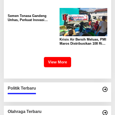
Bendera Merah Putih Untuk
Sultan Hasanuddin Dukung
Warga
Konservasi Pesisir
Semen Tonasa Gandeng
Unhas, Perkuat Inovasi
Industri dan Pembangunan
Berkelanjutan
Krisis Air Bersih Meluas, PMI
Maros Distribusikan 108 Ribu
Liter Air
View More
Politik Terbaru
Olahraga Terbaru