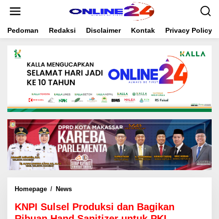
S
k
i
Pedoman
Redaksi
Disclaimer
Kontak
Privacy Policy
p
t
o
c
o
n
t
e
n
t
Homepage
/
News
K
N
KNPI Sulsel Produksi dan Bagikan
P
I
Ribuan Hand Sanitizer untuk PKL