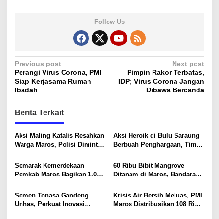
Follow Us
P
Previous post
Next post
Perangi Virus Corona, PMI
Pimpin Rakor Terbatas,
o
Siap Kerjasama Rumah
IDP; Virus Corona Jangan
s
Ibadah
Dibawa Bercanda
t
Berita Terkait
n
a
Aksi Maling Katalis Resahkan
Aksi Heroik di Bulu Saraung
v
Warga Maros, Polisi Diminta
Berbuah Penghargaan, Tim
Bergerak Kejar Pelaku
SAR Dit Samapta Sulsel
i
Diapresiasi Basarnas
Semarak Kemerdekaan
60 Ribu Bibit Mangrove
g
Pemkab Maros Bagikan 1.000
Ditanam di Maros, Bandara
Bendera Merah Putih Untuk
Sultan Hasanuddin Dukung
a
Warga
Konservasi Pesisir
Semen Tonasa Gandeng
Krisis Air Bersih Meluas, PMI
t
Unhas, Perkuat Inovasi
Maros Distribusikan 108 Ribu
i
Industri dan Pembangunan
Liter Air