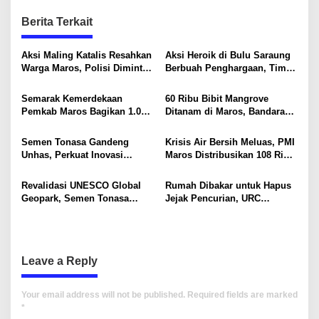
t
Berita Terkait
n
a
Aksi Maling Katalis Resahkan
Aksi Heroik di Bulu Saraung
v
Warga Maros, Polisi Diminta
Berbuah Penghargaan, Tim
Bergerak Kejar Pelaku
SAR Dit Samapta Sulsel
i
Diapresiasi Basarnas
Semarak Kemerdekaan
60 Ribu Bibit Mangrove
g
Pemkab Maros Bagikan 1.000
Ditanam di Maros, Bandara
Bendera Merah Putih Untuk
Sultan Hasanuddin Dukung
a
Warga
Konservasi Pesisir
Semen Tonasa Gandeng
Krisis Air Bersih Meluas, PMI
t
Unhas, Perkuat Inovasi
Maros Distribusikan 108 Ribu
i
Industri dan Pembangunan
Liter Air
Berkelanjutan
Revalidasi UNESCO Global
Rumah Dibakar untuk Hapus
o
Geopark, Semen Tonasa
Jejak Pencurian, URC
n
Tegaskan Komitmen Lindungi
Resmob Polda Sulsel
Warisan Dunia
Kembali Tangkap 1 DPO
Leave a Reply
Your email address will not be published.
Required fields are marked
*