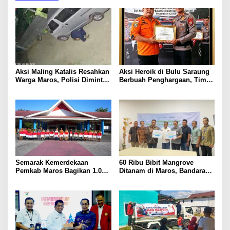
Aksi Maling Katalis Resahkan
Aksi Heroik di Bulu Saraung
Warga Maros, Polisi Diminta
Berbuah Penghargaan, Tim
Bergerak Kejar Pelaku
SAR Dit Samapta Sulsel
Diapresiasi Basarnas
Semarak Kemerdekaan
60 Ribu Bibit Mangrove
Pemkab Maros Bagikan 1.000
Ditanam di Maros, Bandara
Bendera Merah Putih Untuk
Sultan Hasanuddin Dukung
Warga
Konservasi Pesisir