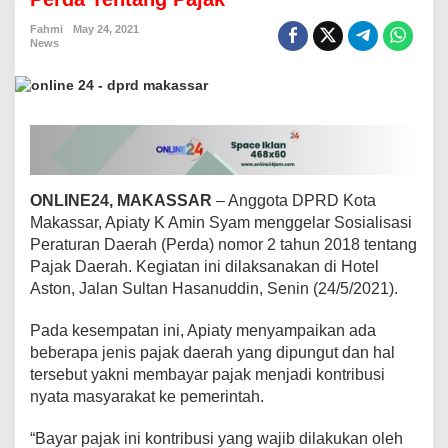
K
o
Fahmi
May 24, 2021
News
t
a
M
a
k
a
s
s
a
ONLINE24, MAKASSAR
– Anggota DPRD Kota
r
Makassar, Apiaty K Amin Syam menggelar Sosialisasi
G
Peraturan Daerah (Perda) nomor 2 tahun 2018 tentang
e
l
Pajak Daerah. Kegiatan ini dilaksanakan di Hotel
a
Aston, Jalan Sultan Hasanuddin, Senin (24/5/2021).
r
S
Pada kesempatan ini, Apiaty menyampaikan ada
o
beberapa jenis pajak daerah yang dipungut dan hal
s
i
tersebut yakni membayar pajak menjadi kontribusi
a
nyata masyarakat ke pemerintah.
l
i
“Bayar pajak ini kontribusi yang wajib dilakukan oleh
s