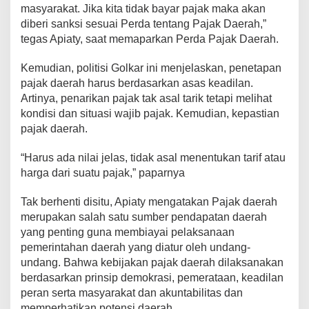
masyarakat. Jika kita tidak bayar pajak maka akan
a
s
diberi sanksi sesuai Perda tentang Pajak Daerah,”
i
tegas Apiaty, saat memaparkan Perda Pajak Daerah.
P
e
Kemudian, politisi Golkar ini menjelaskan, penetapan
r
pajak daerah harus berdasarkan asas keadilan.
d
a
Artinya, penarikan pajak tak asal tarik tetapi melihat
T
kondisi dan situasi wajib pajak. Kemudian, kepastian
e
pajak daerah.
n
t
“Harus ada nilai jelas, tidak asal menentukan tarif atau
a
n
harga dari suatu pajak,” paparnya
g
P
Tak berhenti disitu, Apiaty mengatakan Pajak daerah
a
merupakan salah satu sumber pendapatan daerah
j
yang penting guna membiayai pelaksanaan
a
k
pemerintahan daerah yang diatur oleh undang-
undang. Bahwa kebijakan pajak daerah dilaksanakan
berdasarkan prinsip demokrasi, pemerataan, keadilan
peran serta masyarakat dan akuntabilitas dan
memperhatikan potensi daerah.