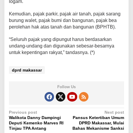
logam.
Kemudian, pajak parkir, pajak air tanah, pajak sarang
burung walet, pajak bumi dan bangunan, pajak bea
perolehan hak atas tanah dan bangunan (BPHTB).
“Seluruh pajak yang dipungut harus berdasarkan
undang-undang dan digunakan sebesar-besarnya
untuk kepentingan rakyat,” tandasnya. (*)
dprd makassar
Follow Us
P
Previous post
Next post
Walikota Danny Dampingi
Pansus Ketertiban Umum
o
Deputi Kemenko Marves RI
DPRD Makassar, Mulai
s
Tinjau TPA Antang
Bahas Mekanisme Sanksi