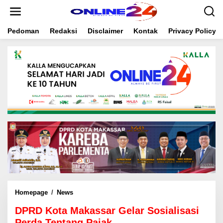
S
k
i
Pedoman
Redaksi
Disclaimer
Kontak
Privacy Policy
p
t
o
c
o
n
t
e
n
t
Homepage
/
News
D
P
DPRD Kota Makassar Gelar Sosialisasi
R
D
Perda Tentang Pajak