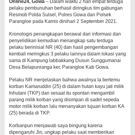
Online24, Gowa
– Dalam waktu 2 hari empat terduga
b
u
pelaku pembunuhan berhasil diringkus tim gabungan
n
Resmob Polda Sulsel, Polres Gowa dan Polsek
u
Parangloe pada Kamis dinihari 2 September 2021.
h
a
Kronologis penangkapan berawal dari informasi dan
n
,
penyelidikan kemudian menangkap satu terduga
A
pelaku berinisial NR (40) dan hasil pengembangan
p
kembali meringkus 3 pelaku lainnya dalam lokasi yang
a
sama di Kampung labbakkang Dusun Sunggumanai
r
Desa Belapunranga kec Parangloe Kab Gowa.
a
t
P
Pelaku NR menjelaskan bahwa awalnya Ia bertemu
o
korban Kamaruddin (25) di dalam hutan kayu jati milik
l
Inhutani (TKP) dan sesaat itu spontan mengambil
r
parang milik korban yang disimpan di sadel sepeda
e
s
motor milik korban lalu menanyakan tujuan korban KA
G
(25) berada di TKP.
o
w
Korbanpun menjawab saya bingung karena
a
dipengaruhi Jin, ungkap pelaku saat memberikan
R