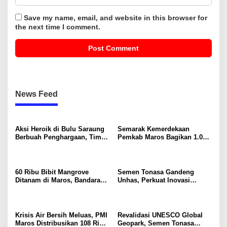
Save my name, email, and website in this browser for
the next time I comment.
News Feed
Aksi Heroik di Bulu Saraung
Semarak Kemerdekaan
Berbuah Penghargaan, Tim
Pemkab Maros Bagikan 1.000
SAR Dit Samapta Sulsel
Bendera Merah Putih Untuk
Diapresiasi Basarnas
Warga
60 Ribu Bibit Mangrove
Semen Tonasa Gandeng
Ditanam di Maros, Bandara
Unhas, Perkuat Inovasi
Sultan Hasanuddin Dukung
Industri dan Pembangunan
Konservasi Pesisir
Berkelanjutan
Krisis Air Bersih Meluas, PMI
Revalidasi UNESCO Global
Maros Distribusikan 108 Ribu
Geopark, Semen Tonasa