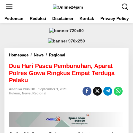
S
k
i
Pedoman
Redaksi
Disclaimer
Kontak
Privacy Policy
p
t
o
c
o
n
t
Homepage
/
News
/
Regional
D
e
u
n
Dua Hari Pasca Pembunuhan, Aparat
a
t
H
Polres Gowa Ringkus Empat Terduga
a
Pelaku
r
i
Andhika Idris BD
September 3, 2021
P
Hukum
,
News
,
Regional
a
s
c
a
P
e
m