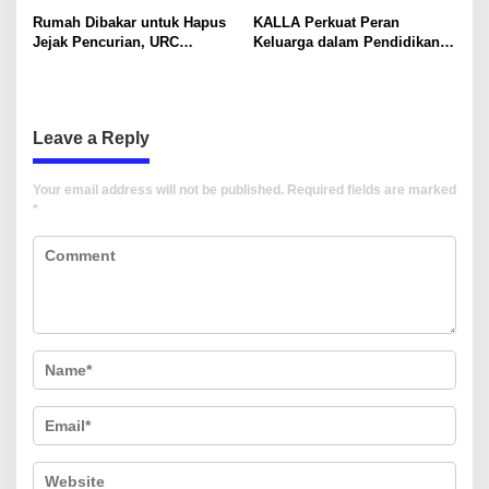
i
Warisan Dunia
Rumah Dibakar untuk Hapus
KALLA Perkuat Peran
o
Jejak Pencurian, URC
Keluarga dalam Pendidikan
n
Resmob Polda Sulsel
Anak Lewat Program Little
Kembali Tangkap 1 DPO
Explorers
Leave a Reply
Your email address will not be published.
Required fields are marked
*