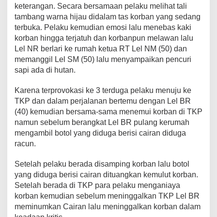
i
keterangan. Secara bersamaan pelaku melihat tali
n
tambang warna hijau didalam tas korban yang sedang
g
terbuka. Pelaku kemudian emosi lalu menebas kaki
k
korban hingga terjatuh dan korbanpun melawan lalu
u
s
Lel NR berlari ke rumah ketua RT Lel NM (50) dan
E
memanggil Lel SM (50) lalu menyampaikan pencuri
m
sapi ada di hutan.
p
a
Karena terprovokasi ke 3 terduga pelaku menuju ke
t
T
TKP dan dalam perjalanan bertemu dengan Lel BR
e
(40) kemudian bersama-sama menemui korban di TKP
r
namun sebelum berangkat Lel BR pulang kerumah
d
mengambil botol yang diduga berisi cairan diduga
u
racun.
g
a
P
Setelah pelaku berada disamping korban lalu botol
e
yang diduga berisi cairan dituangkan kemulut korban.
l
Setelah berada di TKP para pelaku menganiaya
a
korban kemudian sebelum meninggalkan TKP Lel BR
k
u
meminumkan Cairan lalu meninggalkan korban dalam