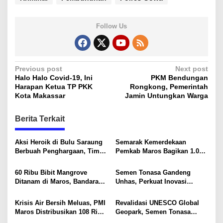
Follow Us
P
Previous post
Next post
Halo Halo Covid-19, Ini
PKM Bendungan
o
Harapan Ketua TP PKK
Rongkong, Pemerintah
s
Kota Makassar
Jamin Untungkan Warga
t
Berita Terkait
n
a
Aksi Heroik di Bulu Saraung
Semarak Kemerdekaan
v
Berbuah Penghargaan, Tim
Pemkab Maros Bagikan 1.000
SAR Dit Samapta Sulsel
Bendera Merah Putih Untuk
i
Diapresiasi Basarnas
Warga
60 Ribu Bibit Mangrove
Semen Tonasa Gandeng
g
Ditanam di Maros, Bandara
Unhas, Perkuat Inovasi
Sultan Hasanuddin Dukung
Industri dan Pembangunan
a
Konservasi Pesisir
Berkelanjutan
Krisis Air Bersih Meluas, PMI
Revalidasi UNESCO Global
t
Maros Distribusikan 108 Ribu
Geopark, Semen Tonasa
Liter Air
Tegaskan Komitmen Lindungi