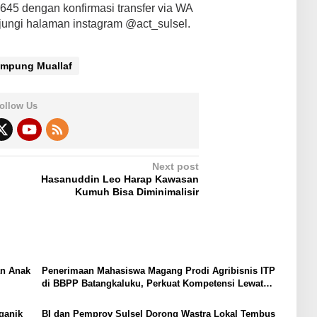
645 dengan konfirmasi transfer via WA
ungi halaman instagram @act_sulsel.
mpung Muallaf
ollow Us
Next post
Hasanuddin Leo Harap Kawasan
Kumuh Bisa Diminimalisir
an Anak
Penerimaan Mahasiswa Magang Prodi Agribisnis ITP
di BBPP Batangkaluku, Perkuat Kompetensi Lewat
Program MBKM
ganik
BI dan Pemprov Sulsel Dorong Wastra Lokal Tembus