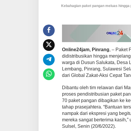
T
Kebahagian paket pangan meluas hingga p
e
p
i
a
n
N
e
g
e
Online24jam, Pinrang
, – Paket 
r
didistribusikan hingga menjelang 
i
warga di Dusun Salukata, Desa
S
Lembang, Pinrang, Sulawesi Se
a
m
dari Global Zakat-Aksi Cepat Ta
b
a
Dibantu oleh tim relawan dari M
n
proses pendistribusian paket pa
g
70 paket pangan dibagikan ke k
i
M
tahap prasejahtera. “Bantuan te
a
nampak dari ekspresi yang begit
y
mereka sangat berterima kasih,”
o
Sulsel, Senin (20/6/2022).
r