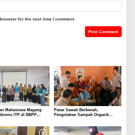
 browser for the next time I comment.
an Mahasiswa Magang
Pasar Sawah Berbenah,
ibisnis ITP di BBPP
Pengolahan Sampah Organik
uku, Perkuat Kompetensi
Mandiri Mulai Disiapkan
rogram MBKM