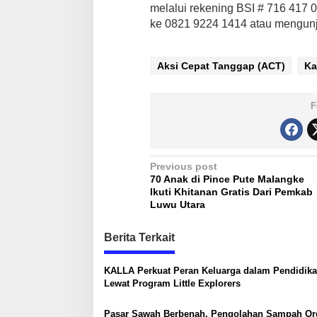
e
melalui rekening BSI # 716 417 0
n
ke 0821 9224 1414 atau mengunj
P
i
n
Aksi Cepat Tanggap (ACT)
Ka
r
a
n
F
g
P
Previous post
70 Anak di Pince Pute Malangke
o
Ikuti Khitanan Gratis Dari Pemkab
s
Luwu Utara
t
Berita Terkait
n
a
KALLA Perkuat Peran Keluarga dalam Pendidik
Lewat Program Little Explorers
v
i
Pasar Sawah Berbenah, Pengolahan Sampah Or