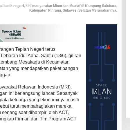
elosok negeri, kini masyarakat Minoritas Mualaf di Kampung Salukata,
Kabupaten Pinrang, Sulawesi Selatan Merasakannya.
Pangan Tepian Negeri terus
Lebaran Idul Adha. Sabtu (18/6), giliran
 Lembang Mesakada di Kecamatan
latan yang mendapatkan paket pangan
nggap.
asyarakat Relawan Indonesia (MRI),
ngan ini berlangsung lancar. Sebanyak
epala keluarga yang ekonominya masih
rsebut turut membahagiakan mereka,
u senang saat dihampiri oleh ACT,
 ungkap Firman dari Tim Program ACT