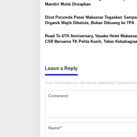
g
Mandiri Mulai Disiapkan
a
Dirut Perumda Pasar Makassar Tegaskan Sampa
t
Organik Wajib Dikelola, Bukan Dibuang ke TPA
i
Road To 6TH Anniversary, Vasaka Hotel Makassa
o
CSR Bersama TK Pelita Kasih, Tebar Kebahagia
n
Untuk Anak-Anak
Leave a Reply
Your email address will not be published.
Required fi