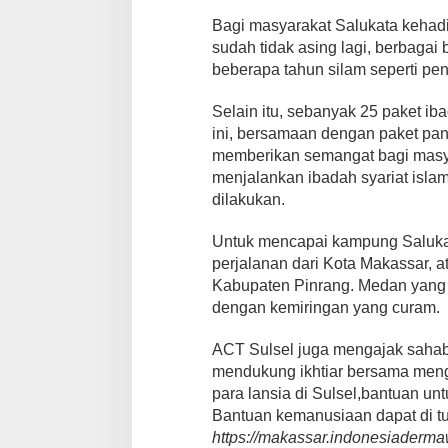
i
t
Bagi masyarakat Salukata kehad
a
sudah tidak asing lagi, berbagai 
s
beberapa tahun silam seperti pen
M
u
Selain itu, sebanyak 25 paket iba
a
l
ini, bersamaan dengan paket pan
a
memberikan semangat bagi masy
f
menjalankan ibadah syariat isla
S
dilakukan.
a
l
u
Untuk mencapai kampung Salukat
k
perjalanan dari Kota Makassar, at
a
Kabupaten Pinrang. Medan yang 
t
dengan kemiringan yang curam.
a
K
a
ACT Sulsel juga mengajak sahaba
b
mendukung ikhtiar bersama meng
u
para lansia di Sulsel,bantuan u
p
Bantuan kemanusiaan dapat di tu
a
https://makassar.indonesiaderm
t