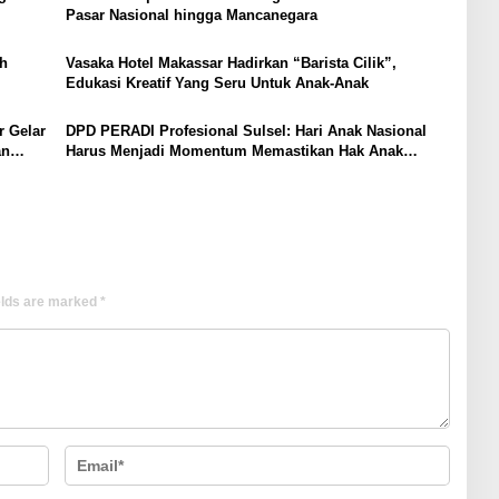
Pasar Nasional hingga Mancanegara
h
Vasaka Hotel Makassar Hadirkan “Barista Cilik”,
Edukasi Kreatif Yang Seru Untuk Anak-Anak
r Gelar
DPD PERADI Profesional Sulsel: Hari Anak Nasional
an
Harus Menjadi Momentum Memastikan Hak Anak
Terpenuhi
elds are marked
*