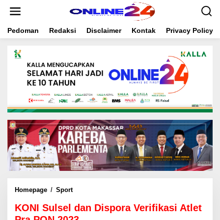
S
k
i
Pedoman
Redaksi
Disclaimer
Kontak
Privacy Policy
p
t
o
c
o
n
t
e
n
t
Homepage
/
Sport
K
O
KONI Sulsel dan Dispora Verifikasi Atlet
N
I
Pra PON 2023