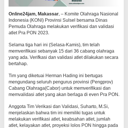
i
A
Online24jam, Makassar
, – Komite Olahraga Nasional
t
l
Indonesia (KONI) Provinsi Sulsel bersama Dinas
e
Pemuda Olahraga melakukan verifikasi dan validasi
t
atlet Pra PON 2023.
P
r
Selama tiga hari ini (Selasa-Kamis), tim telah
a
P
memverifikasi sebanyak 15 dari 36 cabang olahraga
O
yang ada. Verifkasi dan validasi atlet dilakukan secara
N
bertahap.
2
0
Tim yang diketuai Herman Hading ini bertugas
2
3
mengundang seluruh pengurus provinsi (Pengprov)
Cabang Olahraga(Cabor) untuk memverifikasi dan
memvalidasi atlet yang akan berlaga di even Pra PON.
Anggota Tim Verikasi dan Validasi, Suharto, M.Si,
menjelaskan bahwa tim ini memiliki tugas untuk
melakukan verifikasi atlet, keabsahan atlet, jumlah
atlet, kelayakan atlet, proyeksi lolos PON hingga pada