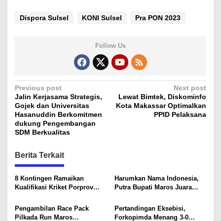
Dispora Sulsel
KONI Sulsel
Pra PON 2023
Follow Us
P
Previous post
Next post
Jalin Kerjasama Strategis,
Lewat Bimtek, Diskominfo
o
Gojek dan Universitas
Kota Makassar Optimalkan
s
Hasanuddin Berkomitmen
PPID Pelaksana
dukung Pengembangan
t
SDM Berkualitas
n
Berita Terkait
a
v
8 Kontingen Ramaikan
Harumkan Nama Indonesia,
i
Kualifikasi Kriket Porprov
Putra Bupati Maros Juara
Sulsel 2025
Berkuda Memanah di Prancis
g
Pengambilan Race Pack
Pertandingan Eksebisi,
a
Pilkada Run Maros
Forkopimda Menang 3-0