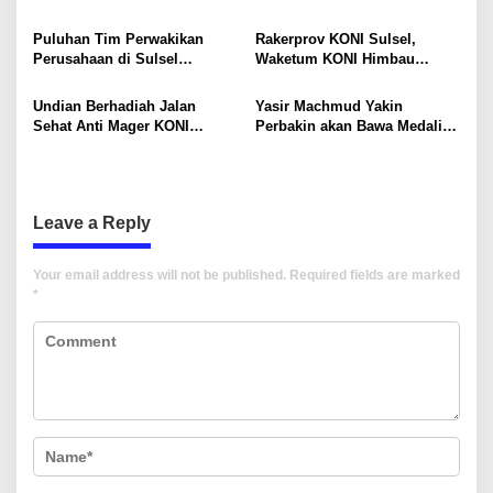
t
Membludak, Masyarakat Siap
Melawan Kepala OPD
Berlari Menuju TPS
i
Puluhan Tim Perwakikan
Rakerprov KONI Sulsel,
Perusahaan di Sulsel
Waketum KONI Himbau
o
Mengikuti Kejuaraan
Pemerintah Perhatikan KONI
Badminton Semen Tonasa
dan Cabor
n
Undian Berhadiah Jalan
Yasir Machmud Yakin
Sehat Anti Mager KONI
Perbakin akan Bawa Medali
Sulsel, Berlangsung Jenaka
Emas untuk Sulsel pada PON
2024
Leave a Reply
Your email address will not be published.
Required fields are marked
*