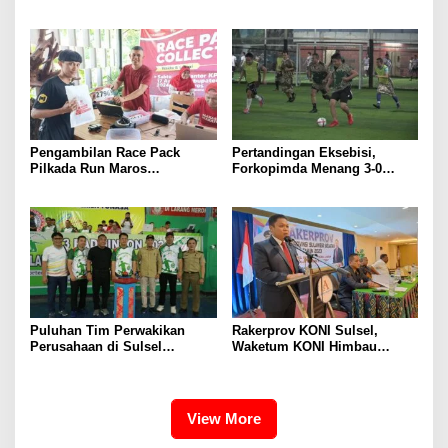
Sulsel 2025
Berkuda Memanah di Prancis
Pengambilan Race Pack
Pertandingan Eksebisi,
Pilkada Run Maros
Forkopimda Menang 3-0
Membludak, Masyarakat Siap
Melawan Kepala OPD
Berlari Menuju TPS
Puluhan Tim Perwakikan
Rakerprov KONI Sulsel,
Perusahaan di Sulsel
Waketum KONI Himbau
Mengikuti Kejuaraan
Pemerintah Perhatikan KONI
Badminton Semen Tonasa
dan Cabor
View More