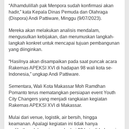
b
“Alhamdulillah pak Menpora sudah konfirmasi akan
i
hadir,” kata Kepala Dinas Pemuda dan Olahraga
c
(Dispora) Andi Pattiware, Minggu (9/07/2023).
a
r
Mereka akan melakukan analisis mendalam,
a
I
mengusulkan kebijakan, dan merumuskan langkah-
n
langkah konkret untuk mencapai tujuan pembangunan
s
yang diinginkan.
p
i
“Hasilnya akan disampaikan pada saat puncak acara
r
a
Rakernas APEKSI XVI di hadapan 98 wali kota se-
t
Indonesia,” ungkap Andi Pattiware.
i
f
Sementara, Wali Kota Makassar Moh Ramdhan
d
Pomanto terus mematangkan persiapan event Youth
i
Y
City Changers yang menjadi rangkaian kegiatan
o
Rakernas APEKSI XVI di Makassar.
u
t
Mulai dari venue, logistik, air bersih, hingga
h
keamanan. Apalagi kegiatan ini tidak hanya
C
i