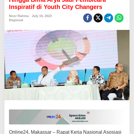
y
Inspiratif di Youth City Changers
P
o
Noor Rahma
July 10, 2023
m
Regional
a
n
t
o
,
M
e
n
p
o
r
a
D
i
t
o
A
r
i
o
Online24, Makassar – Rapat Kerja Nasional Asosiasi
t