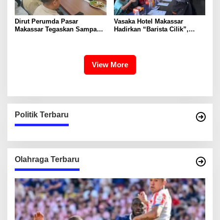
Dirut Perumda Pasar
Vasaka Hotel Makassar
Makassar Tegaskan Sampah
Hadirkan “Barista Cilik”,
Organik Wajib Dikelola,
Edukasi Kreatif Yang Seru
Bukan Dibuang ke TPA
Untuk Anak-Anak
View More
Politik Terbaru
Olahraga Terbaru