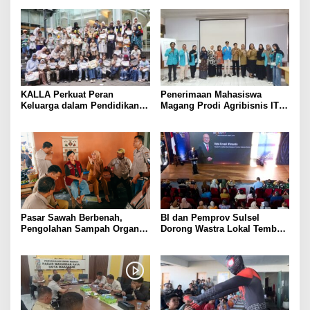
KALLA Perkuat Peran
Penerimaan Mahasiswa
Keluarga dalam Pendidikan
Magang Prodi Agribisnis ITP
Anak Lewat Program Little
di BBPP Batangkaluku,
Explorers
Perkuat Kompetensi Lewat
Program MBKM
Pasar Sawah Berbenah,
BI dan Pemprov Sulsel
Pengolahan Sampah Organik
Dorong Wastra Lokal Tembus
Mandiri Mulai Disiapkan
Pasar Nasional hingga
Mancanegara