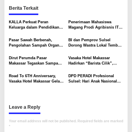
n
Berita Terkait
a
v
KALLA Perkuat Peran
Penerimaan Mahasiswa
Keluarga dalam Pendidikan
Magang Prodi Agribisnis ITP
i
Anak Lewat Program Little
di BBPP Batangkaluku,
Explorers
Perkuat Kompetensi Lewat
g
Pasar Sawah Berbenah,
BI dan Pemprov Sulsel
Program MBKM
Pengolahan Sampah Organik
Dorong Wastra Lokal Tembus
a
Mandiri Mulai Disiapkan
Pasar Nasional hingga
t
Mancanegara
Dirut Perumda Pasar
Vasaka Hotel Makassar
i
Makassar Tegaskan Sampah
Hadirkan “Barista Cilik”,
Organik Wajib Dikelola,
Edukasi Kreatif Yang Seru
o
Bukan Dibuang ke TPA
Untuk Anak-Anak
Road To 6TH Anniversary,
DPD PERADI Profesional
n
Vasaka Hotel Makassar Gelar
Sulsel: Hari Anak Nasional
CSR Bersama TK Pelita
Harus Menjadi Momentum
Kasih, Tebar Kebahagiaan
Memastikan Hak Anak
Untuk Anak-Anak
Terpenuhi
Leave a Reply
Your email address will not be published.
Required fields are marked
*