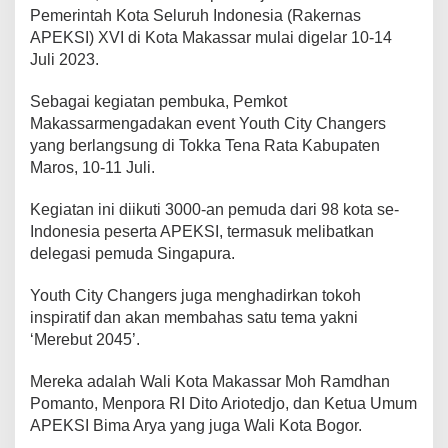
e
Pemerintah Kota Seluruh Indonesia (Rakernas
d
APEKSI) XVI di Kota Makassar mulai digelar 10-14
j
Juli 2023.
o
H
Sebagai kegiatan pembuka, Pemkot
i
n
Makassarmengadakan event Youth City Changers
g
yang berlangsung di Tokka Tena Rata Kabupaten
g
Maros, 10-11 Juli.
a
B
Kegiatan ini diikuti 3000-an pemuda dari 98 kota se-
i
m
Indonesia peserta APEKSI, termasuk melibatkan
a
delegasi pemuda Singapura.
A
r
Youth City Changers juga menghadirkan tokoh
y
inspiratif dan akan membahas satu tema yakni
a
J
‘Merebut 2045’.
a
d
Mereka adalah Wali Kota Makassar Moh Ramdhan
i
Pomanto, Menpora RI Dito Ariotedjo, dan Ketua Umum
P
APEKSI Bima Arya yang juga Wali Kota Bogor.
e
m