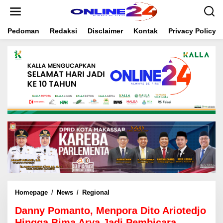
S
k
i
Pedoman
Redaksi
Disclaimer
Kontak
Privacy Policy
p
t
o
c
o
n
t
e
n
t
Homepage
/
News
/
Regional
D
a
Danny Pomanto, Menpora Dito Ariotedjo
n
n
Hingga Bima Arya Jadi Pembicara