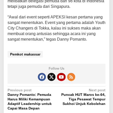
melibatkan delegasi pemuda dari 98 kota di Indonesia
t
tetapi juga pemuda dari Singapura.
y
C
“Awal dari event seperti APEKSI kesan pertama yang
h
sangat menentukan. Event yang pertama adalah Youth
a
n
City Changers di Tokka, kalau ini sukses maka akan
g
membuat orang antusias sehingga acara ini yang
e
sangat menentukan,” tegas Danny Pomanto.
r
s
Pemkot makassar
Follow Us
P
Previous post
Next post
Danny Pomanto: Pemuda
Puncak HUT Maros ke-64,
o
Harus Miliki Kemampuan
Tiga Pesawat Tempur
s
Adaptif Leadership untuk
Sukhoi Unjuk Kebolehan
Capai Masa Depan
t