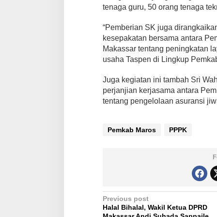
tenaga guru, 50 orang tenaga te
“Pemberian SK juga dirangkaik
kesepakatan bersama antara Pe
Makassar tentang peningkatan l
usaha Taspen di Lingkup Pemkab
Juga kegiatan ini tambah Sri W
perjanjian kerjasama antara Pem
tentang pengelolaan asuransi jiwa
Pemkab Maros
PPPK
F
P
Previous post
Halal Bihalal, Wakil Ketua DPRD
o
Makassar Andi Suhada Sappaile