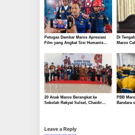
Petugas Damkar Maros Apresiasi
Di Tengah
Film yang Angkat Sisi Humanis
Maros Cat
Pemadam Kebakaran
APBD Tert
20 Anak Maros Berangkat ke
PBB Maros
Sekolah Rakyat Sulsel, Chaidir
Bandara 
Syam: Semoga Jadi Generasi
Kendala
Berkualitas
Leave a Reply