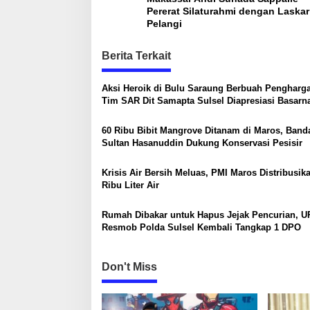
s
Pererat Silaturahmi dengan Laskar
Pelangi
t
n
Berita Terkait
a
Aksi Heroik di Bulu Saraung Berbuah Pengharg
v
Tim SAR Dit Samapta Sulsel Diapresiasi Basarn
i
g
60 Ribu Bibit Mangrove Ditanam di Maros, Band
Sultan Hasanuddin Dukung Konservasi Pesisir
a
t
Krisis Air Bersih Meluas, PMI Maros Distribusik
Ribu Liter Air
i
o
Rumah Dibakar untuk Hapus Jejak Pencurian, 
n
Resmob Polda Sulsel Kembali Tangkap 1 DPO
Don't Miss