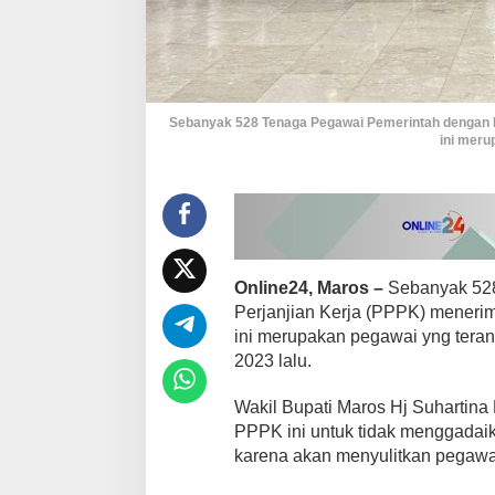
K
Sebanyak 528 Tenaga Pegawai Pemerintah dengan P
ini meru
Online24, Maros –
Sebanyak 52
Perjanjian Kerja (PPPK) meneri
ini merupakan pegawai yng teran
2023 lalu.
Wakil Bupati Maros Hj Suhartina
PPPK ini untuk tidak menggadai
karena akan menyulitkan pegawai 