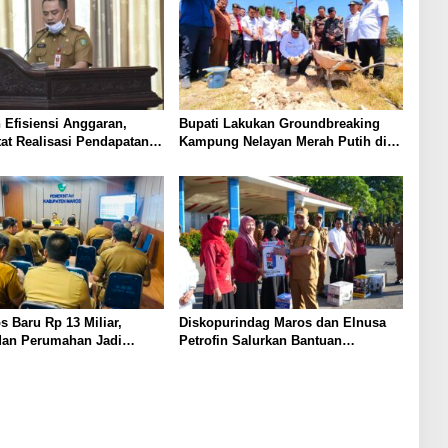
 Efisiensi Anggaran,
Bupati Lakukan Groundbreaking
at Realisasi Pendapatan
Kampung Nelayan Merah Putih di
inggi di Sulsel
Maros
 Baru Rp 13 Miliar,
Diskopurindag Maros dan Elnusa
dan Perumahan Jadi
Petrofin Salurkan Bantuan
Peralatan untuk UMKM