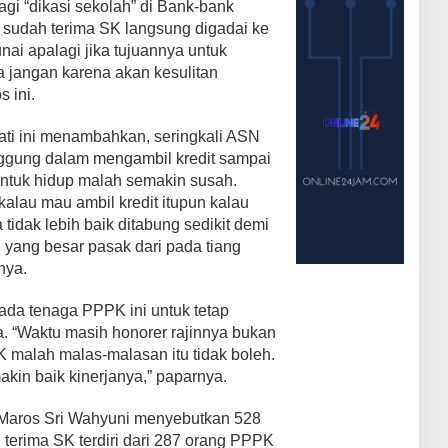
agi “dikasi sekolah” di Bank-bank
 sudah terima SK langsung digadai ke
ai apalagi jika tujuannya untuk
a jangan karena akan kesulitan
s ini.
ti ini menambahkan, seringkali ASN
nggung dalam mengambil kredit sampai
 untuk hidup malah semakin susah.
 kalau mau ambil kredit itupun kalau
 tidak lebih baik ditabung sedikit demi
 yang besar pasak dari pada tiang
nya.
pada tenaga PPPK ini untuk tetap
. “Waktu masih honorer rajinnya bukan
K malah malas-malasan itu tidak boleh.
kin baik kinerjanya,” paparnya.
Maros Sri Wahyuni menyebutkan 528
terima SK terdiri dari 287 orang PPPK