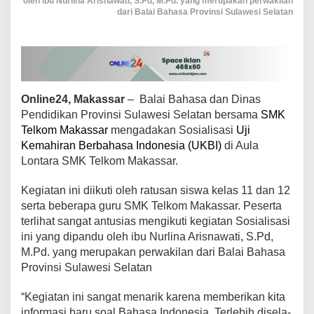
oleh ibu Nurlina Arisnawati, S.Pd, M.Pd. yang merupakan perwakilan
u
dari Balai Bahasa Provinsi Sulawesi Selatan
n
g
U
K
B
I
J
Online24, Makassar
– Balai Bahasa dan Dinas
a
Pendidikan Provinsi Sulawesi Selatan bersama
SMK
d
Telkom Makassar
mengadakan Sosialisasi
Uji
i
Kemahiran Berbahasa Indonesia (UKBI)
di Aula
S
Lontara SMK Telkom Makassar.
a
l
a
Kegiatan ini diikuti oleh ratusan siswa kelas 11 dan 12
h
serta beberapa guru SMK Telkom Makassar. Peserta
S
terlihat sangat antusias mengikuti kegiatan Sosialisasi
a
ini yang dipandu oleh ibu Nurlina Arisnawati, S.Pd,
t
u
M.Pd. yang merupakan perwakilan dari Balai Bahasa
S
Provinsi Sulawesi Selatan
y
a
“Kegiatan ini sangat menarik karena memberikan kita
r
informasi baru soal Bahasa Indonesia. Terlebih disela-
a