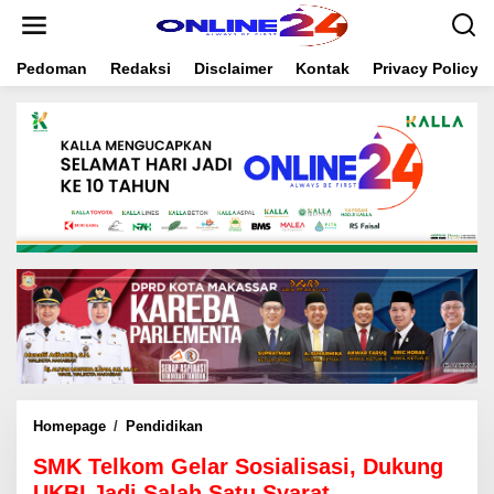
S
k
i
Pedoman
Redaksi
Disclaimer
Kontak
Privacy Policy
p
t
o
c
o
n
t
e
n
t
Homepage
/
Pendidikan
S
M
SMK Telkom Gelar Sosialisasi, Dukung
K
T
UKBI Jadi Salah Satu Syarat