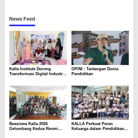
News Feed
Kalla Institute Dorong
OPINI : Tantangan Dunia
Transformasi Digital Industri
Pendidikan
Rumah Tangga Sambusa
Beasiswa Kalla 2026
KALLA Perkuat Peran
Gelombang Kedua Resmi
Keluarga dalam Pendidikan
Dibuka
Anak Lewat Program Little