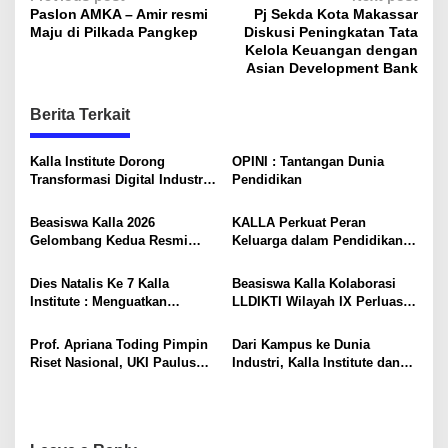
P
Paslon AMKA – Amir resmi
Pj Sekda Kota Makassar
o
Maju di Pilkada Pangkep
Diskusi Peningkatan Tata
s
Kelola Keuangan dengan
Asian Development Bank
t
n
Berita Terkait
a
v
Kalla Institute Dorong
OPINI : Tantangan Dunia
Transformasi Digital Industri
Pendidikan
i
Rumah Tangga Sambusa
g
Beasiswa Kalla 2026
KALLA Perkuat Peran
Gelombang Kedua Resmi
Keluarga dalam Pendidikan
a
Dibuka
Anak Lewat Program Little
t
Explorers
Dies Natalis Ke 7 Kalla
Beasiswa Kalla Kolaborasi
i
Institute : Menguatkan
LLDIKTI Wilayah IX Perluas
Kepemimpinan Berkarakter
Akses Pendidikan Bagi
o
dan Kepedulian Sosial Lewat
Mahasiswa PTS di Sulawesi
Prof. Apriana Toding Pimpin
Dari Kampus ke Dunia
Aksi Nyata
n
Riset Nasional, UKI Paulus
Industri, Kalla Institute dan
Hadirkan Inovasi MIMO Relay
Pelindo Regional 4 Makassar
untuk Sekolah 3T di Majene
Bangun Kemitraan Strategis