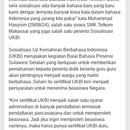
t
sela sosialisasi ada banyak bahasa baru yang baru
A
kami dengar, ternyata banyak kosa kata dalam bahasa
d
Indonesia yang jarang kita pakai” kata Muhammad
m
Hasyism (29/08/24), salah satu siswa SMK Telkom
i
n
Makassar yang juga salah satu peserta Sosialisasi
i
UKBI
s
t
Sosialisasi Uji Kemahiran Berbahasa Indonesia
r
(UKBI) merupakan kegiatan Balai Bahasa Provinsi
a
s
Sulawesi Selatan yang bertujuan untuk memberikan
i
pemahaman kepada peserta didik beserta guru guru
U
akan pentingnya menjadi warga yang mahir
n
berbahasa. Selain itu sertifikat UKBI kini menjadi
t
persyaratan untuk menerima beasiswa Negara.
u
k
D
“Kini sertifikat UKBI menjadi salah satu syarat
a
administrasi di banyak pendaftaran termasuk
p
pendaftaran pascasarjana dan untuk memperoleh
a
beasiswa. Jadi jika ingin memproleh beasiswa
t
B
nantinya, maka harus punya sertifikat UKBI dulu,
e