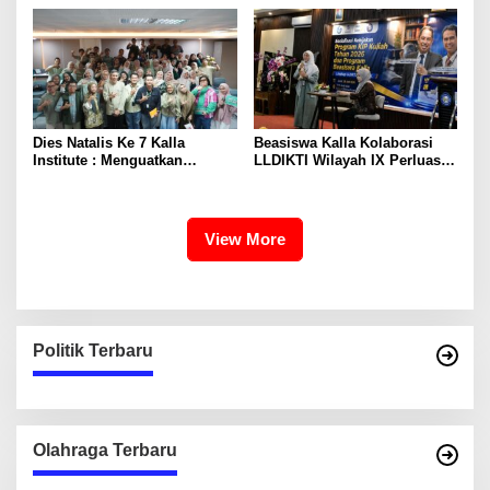
Explorers
Dies Natalis Ke 7 Kalla
Beasiswa Kalla Kolaborasi
Institute : Menguatkan
LLDIKTI Wilayah IX Perluas
Kepemimpinan Berkarakter
Akses Pendidikan Bagi
dan Kepedulian Sosial Lewat
Mahasiswa PTS di Sulawesi
Aksi Nyata
View More
Politik Terbaru
Olahraga Terbaru