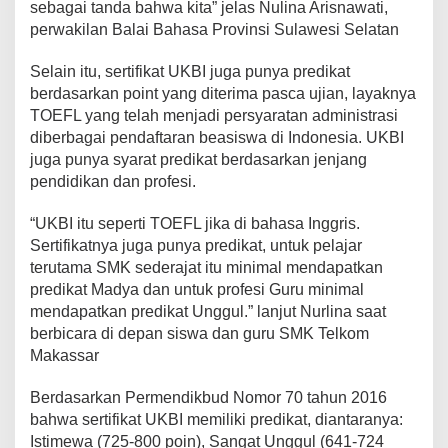
sebagai tanda bahwa kita” jelas Nulina Arisnawati,
a
perwakilan Balai Bahasa Provinsi Sulawesi Selatan
s
i
Selain itu, sertifikat UKBI juga punya predikat
s
w
berdasarkan point yang diterima pasca ujian, layaknya
a
TOEFL yang telah menjadi persyaratan administrasi
,
diberbagai pendaftaran beasiswa di Indonesia. UKBI
juga punya syarat predikat berdasarkan jenjang
pendidikan dan profesi.
“UKBI itu seperti TOEFL jika di bahasa Inggris.
Sertifikatnya juga punya predikat, untuk pelajar
terutama SMK sederajat itu minimal mendapatkan
predikat Madya dan untuk profesi Guru minimal
mendapatkan predikat Unggul.” lanjut Nurlina saat
berbicara di depan siswa dan guru SMK Telkom
Makassar
Berdasarkan Permendikbud Nomor 70 tahun 2016
bahwa sertifikat UKBI memiliki predikat, diantaranya:
Istimewa (725-800 poin), Sangat Unggul (641-724