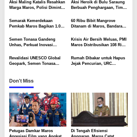
Aksi Maling Katalis Resahkan
Aksi Heroik di Bulu Saraung
i
Warga Maros, Polisi Diminta
Berbuah Penghargaan, Tim
Bergerak Kejar Pelaku
SAR Dit Samapta Sulsel
g
Diapresiasi Basarnas
Semarak Kemerdekaan
60 Ribu Bibit Mangrove
a
Pemkab Maros Bagikan 1.000
Ditanam di Maros, Bandara
t
Bendera Merah Putih Untuk
Sultan Hasanuddin Dukung
Warga
Konservasi Pesisir
i
Semen Tonasa Gandeng
Krisis Air Bersih Meluas, PMI
Unhas, Perkuat Inovasi
Maros Distribusikan 108 Ribu
o
Industri dan Pembangunan
Liter Air
Berkelanjutan
n
Revalidasi UNESCO Global
Rumah Dibakar untuk Hapus
Geopark, Semen Tonasa
Jejak Pencurian, URC
Tegaskan Komitmen Lindungi
Resmob Polda Sulsel
Warisan Dunia
Kembali Tangkap 1 DPO
Don't Miss
Petugas Damkar Maros
Di Tengah Efisiensi
Apresiasi Film yang Angkat
Anggaran, Maros Catat