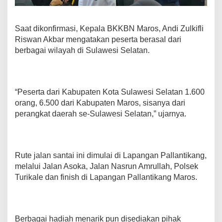
n
a
l
Saat dikonfirmasi, Kepala BKKBN Maros, Andi Zulkifli
d
Riswan Akbar mengatakan peserta berasal dari
i
berbagai wilayah di Sulawesi Selatan.
M
a
r
o
s
“Peserta dari Kabupaten Kota Sulawesi Selatan 1.600
orang, 6.500 dari Kabupaten Maros, sisanya dari
perangkat daerah se-Sulawesi Selatan,” ujarnya.
Rute jalan santai ini dimulai di Lapangan Pallantikang,
melalui Jalan Asoka, Jalan Nasrun Amrullah, Polsek
Turikale dan finish di Lapangan Pallantikang Maros.
Berbagai hadiah menarik pun disediakan pihak