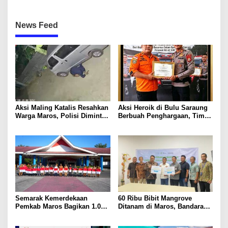
News Feed
Aksi Maling Katalis Resahkan
Aksi Heroik di Bulu Saraung
Warga Maros, Polisi Diminta
Berbuah Penghargaan, Tim
Bergerak Kejar Pelaku
SAR Dit Samapta Sulsel
Diapresiasi Basarnas
Semarak Kemerdekaan
60 Ribu Bibit Mangrove
Pemkab Maros Bagikan 1.000
Ditanam di Maros, Bandara
Bendera Merah Putih Untuk
Sultan Hasanuddin Dukung
Warga
Konservasi Pesisir