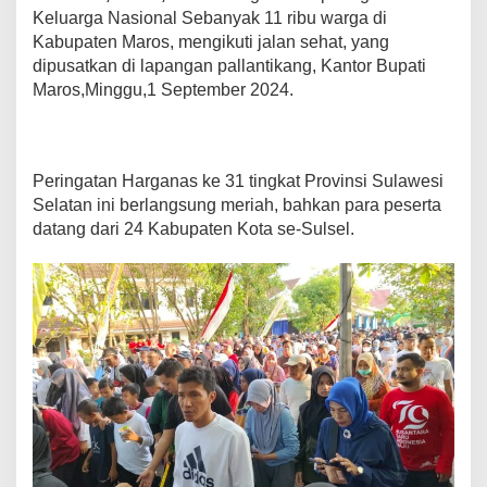
a
Keluarga Nasional Sebanyak 11 ribu warga di
n
Kabupaten Maros, mengikuti jalan sehat, yang
S
dipusatkan di lapangan pallantikang, Kantor Bupati
a
Maros,Minggu,1 September 2024.
n
t
a
i
H
Peringatan Harganas ke 31 tingkat Provinsi Sulawesi
a
Selatan ini berlangsung meriah, bahkan para peserta
r
datang dari 24 Kabupaten Kota se-Sulsel.
i
K
e
l
u
a
r
g
a
N
a
s
i
o