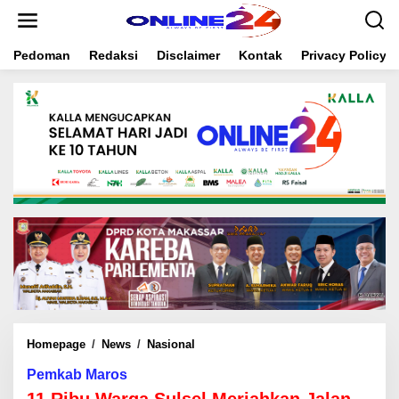
S
k
i
Pedoman
Redaksi
Disclaimer
Kontak
Privacy Policy
p
t
o
c
o
n
t
e
n
t
Homepage
/
News
/
Nasional
1
1
Pemkab Maros
R
i