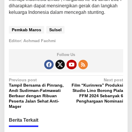
diharapkan dapat mensinergikan gerak dan langkah
keluarga Indonesia dalam mencegah stunting.
Pemkab Maros
Sulsel
Editor: Achmad Fachmi
Follow Us
P
Previous post
Next post
Tampil Bersama di Pinrang,
Film “Kurinrera” Produksi
o
Andi Sudirman-Fatmawati
Studio Lino Borong Piala
s
Berbaur dengan Ribuan
FFM 2024 Sebanyak 6
Peserta Jalan Sehat Anti-
Penghargaan Nominasi
t
Mager
n
Berita Terkait
a
v