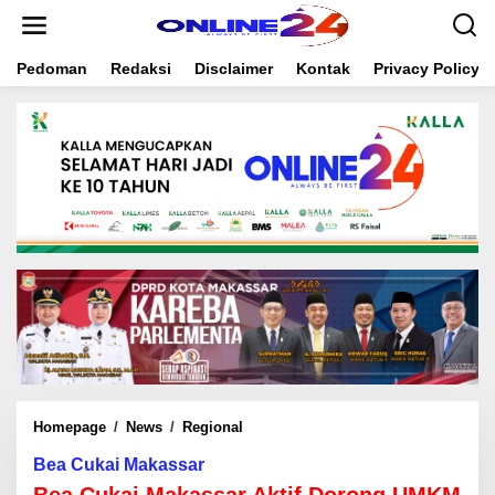
S
k
i
Pedoman
Redaksi
Disclaimer
Kontak
Privacy Policy
p
t
o
c
o
n
t
e
n
t
Homepage
/
News
/
Regional
B
e
Bea Cukai Makassar
a
C