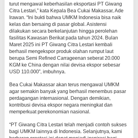
turut mengawal keberhasilan eksportasi PT Giwang
l
i
Citra Lestari,” kata Kepala Bea Cukai Makassar, Ade
t
Irawan. “Ini bukti bahwa UMKM Indonesia bisa naik
a
kelas dan bersaing di pasar global. Asistensi
s
dilakukan secara berkelanjutan hingga perolehan
K
fasilitas Kawasan Berikat pada tahun 2024. Bulan
e
p
Maret 2025 ini PT Giwang Citra Lestari kembali
a
berhasil mengekspor produk olahan rumput laut
b
berupa Semi Refined Carrageenan seberat 20.000
e
KGM ke China dengan nilai devisa ekspor sebesar
a
n
USD 110.000”, imbuhnya.
a
n
Bea Cukai Makassar akan terus mengawal UMKM
,
agar semakin banyak yang berhasil menembus pasar
P
perdagangan internasional. Dengan demikian,
T
G
kontribusi devisa ekspor negara meningkat dan
i
memperkuat perekonomian nasional.
w
a
“PT Giwang Citra Lestari telah menjadi contoh sukses
n
bagi UMKM lainnya di Indonesia. Selanjutnya, kami
g
C