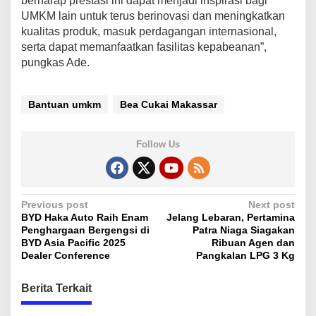
berharap prestasi ini dapat menjadi inspirasi bagi
i
UMKM lain untuk terus berinovasi dan meningkatkan
t
kualitas produk, masuk perdagangan internasional,
r
serta dapat memanfaatkan fasilitas kepabeanan”,
a
pungkas Ade.
L
e
s
t
Bantuan umkm
Bea Cukai Makassar
a
r
i
Follow Us
J
a
d
i
C
P
Previous post
Next post
o
BYD Haka Auto Raih Enam
Jelang Lebaran, Pertamina
o
n
Penghargaan Bergengsi di
Patra Niaga Siagakan
t
s
BYD Asia Pacific 2025
Ribuan Agen dan
o
Dealer Conference
Pangkalan LPG 3 Kg
t
h
S
n
Berita Terkait
u
a
k