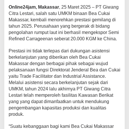
K
Online24jam, Makassar
, 25 Maret 2025 – PT Giwang
M
Citra Lestari, salah satu UMKM binaan Bea Cukai
N
a
Makassar, kembali menorehkan prestasi gemilang di
i
tahun 2025. Perusahaan yang bergerak di bidang
k
pengolahan rumput laut ini berhasil mengekspor Semi
K
Refined Carrageenan seberat 20.000 KGM ke China.
e
l
a
Prestasi ini tidak terlepas dari dukungan asistensi
s
berkelanjutan yang diberikan oleh Bea Cukai
d
Makassar dengan berbagai pihak sebagai wujud
a
pelaksanaan fungsi Direktorat Jenderal Bea dan Cukai
n
yaitu Trade Facilitator dan Industrial Assistance.
P
e
Melalui asistensi secara berkelanjutan sejak dari
r
UMKM, tahun 2024 lalu akhirnya PT Giwang Citra
o
Lestari telah memperoleh fasilitas Kawasan Berikat
l
yang yang dapat dimanfaatkan untuk mendukung
e
h
pengembangan kapasitas produksi dan kualitas
F
produk.
a
s
“Suatu kebanggaan bagi kami Bea Cukai Makassar
i