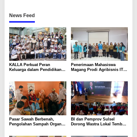
News Feed
KALLA Perkuat Peran
Penerimaan Mahasiswa
Keluarga dalam Pendidikan
Magang Prodi Agribisnis ITP
Anak Lewat Program Little
di BBPP Batangkaluku,
Explorers
Perkuat Kompetensi Lewat
Program MBKM
Pasar Sawah Berbenah,
BI dan Pemprov Sulsel
Pengolahan Sampah Organik
Dorong Wastra Lokal Tembus
Mandiri Mulai Disiapkan
Pasar Nasional hingga
Mancanegara