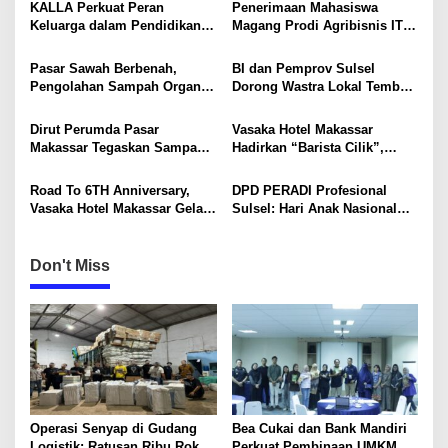
s
v
KALLA Perkuat Peran
Penerimaan Mahasiswa
e
Keluarga dalam Pendidikan
Magang Prodi Agribisnis ITP
i
s
Anak Lewat Program Little
di BBPP Batangkaluku,
Explorers
Perkuat Kompetensi Lewat
g
Pasar Sawah Berbenah,
BI dan Pemprov Sulsel
Program MBKM
Pengolahan Sampah Organik
Dorong Wastra Lokal Tembus
a
Mandiri Mulai Disiapkan
Pasar Nasional hingga
t
Mancanegara
Dirut Perumda Pasar
Vasaka Hotel Makassar
i
Makassar Tegaskan Sampah
Hadirkan “Barista Cilik”,
Organik Wajib Dikelola,
Edukasi Kreatif Yang Seru
o
Bukan Dibuang ke TPA
Untuk Anak-Anak
Road To 6TH Anniversary,
DPD PERADI Profesional
n
Vasaka Hotel Makassar Gelar
Sulsel: Hari Anak Nasional
CSR Bersama TK Pelita
Harus Menjadi Momentum
Kasih, Tebar Kebahagiaan
Memastikan Hak Anak
Untuk Anak-Anak
Terpenuhi
Don't Miss
Operasi Senyap di Gudang
Bea Cukai dan Bank Mandiri
Logistik: Ratusan Ribu Rokok
Perkuat Pembinaan UMKM