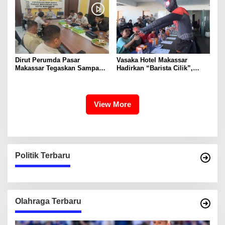
Dirut Perumda Pasar
Vasaka Hotel Makassar
Makassar Tegaskan Sampah
Hadirkan “Barista Cilik”,
Organik Wajib Dikelola,
Edukasi Kreatif Yang Seru
Bukan Dibuang ke TPA
Untuk Anak-Anak
View More
Politik Terbaru
Olahraga Terbaru