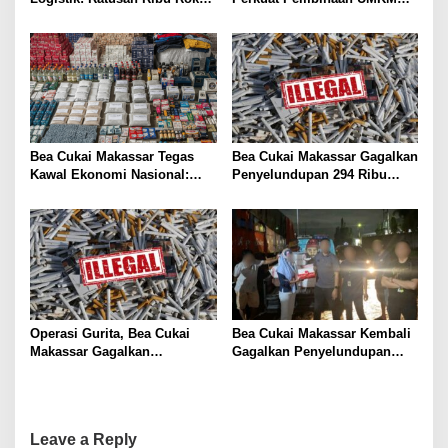
Dengan Pita Cukai Palsu
Ekspor Lewat ICP 2025
Ditindak Bea Cukai Makassar
Bea Cukai Makassar Tegas
Bea Cukai Makassar Gagalkan
Kawal Ekonomi Nasional:
Penyelundupan 294 Ribu
RP133 Miliar Dihimpun,
Rokok Ilegal
RP5,7 Miliar Potensi Kerugian
Negara Diselamatkan
Operasi Gurita, Bea Cukai
Bea Cukai Makassar Kembali
Makassar Gagalkan
Gagalkan Penyelundupan
Peredaran 505 Ribu Batang
Ratusan Ribu Rokok Ilegal
Rokok Ilegal Senilai Rp750
Jalur Ekspedisi
Juta
Leave a Reply