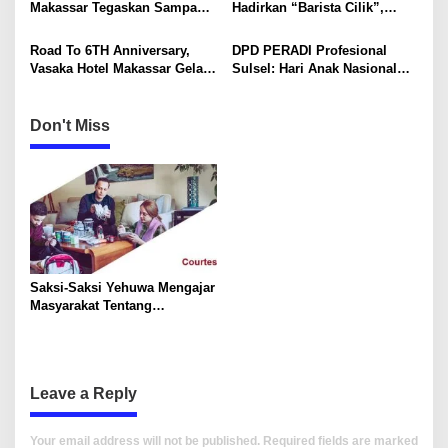
Makassar Tegaskan Sampah
Hadirkan “Barista Cilik”,
o
Organik Wajib Dikelola,
Edukasi Kreatif Yang Seru
Bukan Dibuang ke TPA
Untuk Anak-Anak
n
Road To 6TH Anniversary,
DPD PERADI Profesional
Vasaka Hotel Makassar Gelar
Sulsel: Hari Anak Nasional
CSR Bersama TK Pelita
Harus Menjadi Momentum
Kasih, Tebar Kebahagiaan
Memastikan Hak Anak
Untuk Anak-Anak
Terpenuhi
Don't Miss
Saksi-Saksi Yehuwa Mengajar
Masyarakat Tentang
Bahayanya Wabah Penyakit
Leave a Reply
Your email address will not be published.
Required fields are marked