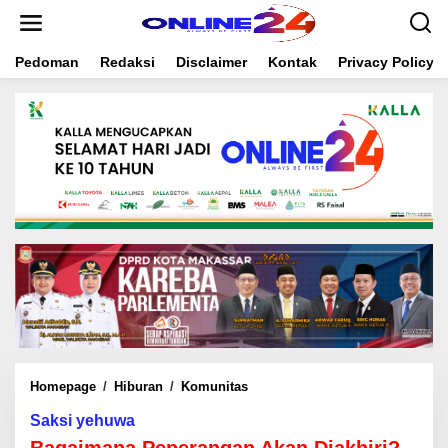
S
k
i
Pedoman
Redaksi
Disclaimer
Kontak
Privacy Policy
p
t
o
c
o
n
t
e
n
t
Homepage
/
Hiburan
/
Komunitas
B
a
Saksi yehuwa
g
a