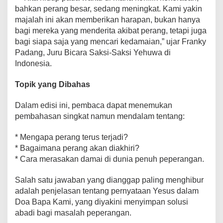
a
bahkan perang besar, sedang meningkat. Kami yakin
n
majalah ini akan memberikan harapan, bukan hanya
S
bagi mereka yang menderita akibat perang, tetapi juga
o
bagi siapa saja yang mencari kedamaian,” ujar Franky
l
Padang, Juru Bicara Saksi-Saksi Yehuwa di
u
s
Indonesia.
i
A
Topik yang Dibahas
l
k
Dalam edisi ini, pembaca dapat menemukan
i
t
pembahasan singkat namun mendalam tentang:
a
b
* Mengapa perang terus terjadi?
i
* Bagaimana perang akan diakhiri?
a
* Cara merasakan damai di dunia penuh peperangan.
h
Salah satu jawaban yang dianggap paling menghibur
adalah penjelasan tentang pernyataan Yesus dalam
Doa Bapa Kami, yang diyakini menyimpan solusi
abadi bagi masalah peperangan.