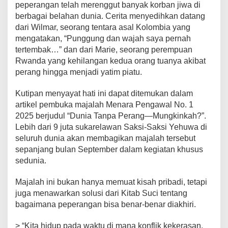
peperangan telah merenggut banyak korban jiwa di
r
berbagai belahan dunia. Cerita menyedihkan datang
i
?
dari Wilmar, seorang tentara asal Kolombia yang
S
mengatakan, “Punggung dan wajah saya pernah
a
tertembak…” dan dari Marie, seorang perempuan
k
Rwanda yang kehilangan kedua orang tuanya akibat
s
i
perang hingga menjadi yatim piatu.
-
S
Kutipan menyayat hati ini dapat ditemukan dalam
a
artikel pembuka majalah Menara Pengawal No. 1
k
2025 berjudul “Dunia Tanpa Perang—Mungkinkah?”.
s
i
Lebih dari 9 juta sukarelawan Saksi-Saksi Yehuwa di
Y
seluruh dunia akan membagikan majalah tersebut
e
sepanjang bulan September dalam kegiatan khusus
h
sedunia.
u
w
a
Majalah ini bukan hanya memuat kisah pribadi, tetapi
B
juga menawarkan solusi dari Kitab Suci tentang
a
bagaimana peperangan bisa benar-benar diakhiri.
g
i
> “Kita hidup pada waktu di mana konflik kekerasan,
k