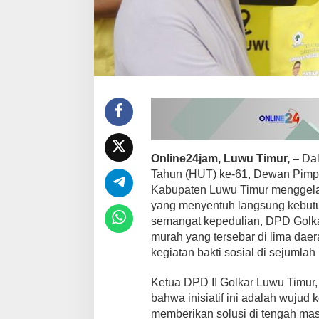
a
s
a
r
M
u
r
a
h
d
a
n
B
Online24jam, Luwu Timur,
– Dal
a
Tahun (HUT) ke-61, Dewan Pimpi
k
Kabupaten Luwu Timur menggela
t
yang menyentuh langsung kebut
i
semangat kepedulian, DPD Golk
S
o
murah yang tersebar di lima daer
s
kegiatan bakti sosial di sejumla
i
a
Ketua DPD II Golkar Luwu Timur,
l
bahwa inisiatif ini adalah wujud 
memberikan solusi di tengah mas