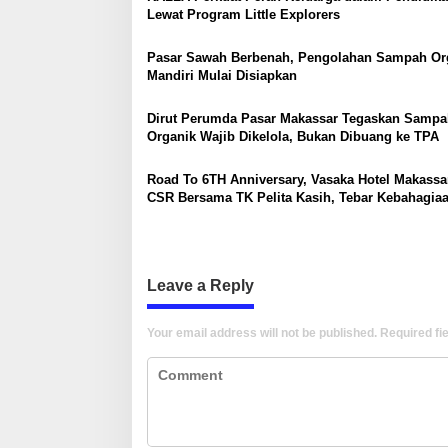
v
Lewat Program Little Explorers
i
g
Pasar Sawah Berbenah, Pengolahan Sampah Or
Mandiri Mulai Disiapkan
a
t
Dirut Perumda Pasar Makassar Tegaskan Sampa
Organik Wajib Dikelola, Bukan Dibuang ke TPA
i
o
Road To 6TH Anniversary, Vasaka Hotel Makassa
n
CSR Bersama TK Pelita Kasih, Tebar Kebahagia
Untuk Anak-Anak
Leave a Reply
Your email address will not be published.
Required fi