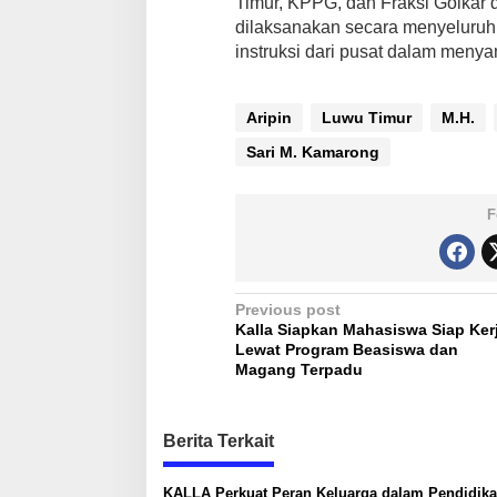
Timur, KPPG, dan Fraksi Golkar d
dilaksanakan secara menyeluruh
instruksi dari pusat dalam menyamb
Aripin
Luwu Timur
M.H.
Sari M. Kamarong
F
P
Previous post
Kalla Siapkan Mahasiswa Siap Ker
o
Lewat Program Beasiswa dan
s
Magang Terpadu
t
n
Berita Terkait
a
KALLA Perkuat Peran Keluarga dalam Pendidik