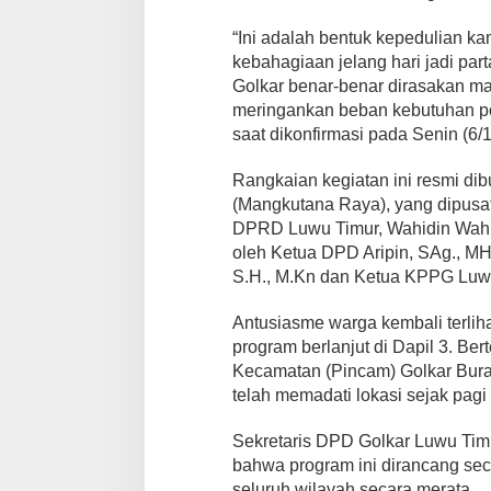
“Ini adalah bentuk kepedulian ka
kebahagiaan jelang hari jadi par
Golkar benar-benar dirasakan 
meringankan beban kebutuhan pok
saat dikonfirmasi pada Senin (6/
Rangkaian kegiatan ini resmi dib
(Mangkutana Raya), yang dipusat
DPRD Luwu Timur, Wahidin Wahid
oleh Ketua DPD Aripin, SAg., MH,
S.H., M.Kn dan Ketua KPPG Luwu
Antusiasme warga kembali terliha
program berlanjut di Dapil 3. Be
Kecamatan (Pincam) Golkar Bura
telah memadati lokasi sejak pagi 
Sekretaris DPD Golkar Luwu Timu
bahwa program ini dirancang sec
seluruh wilayah secara merata.