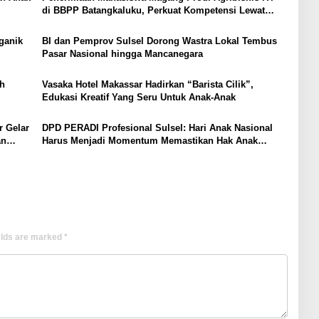
di BBPP Batangkaluku, Perkuat Kompetensi Lewat
Program MBKM
ganik
BI dan Pemprov Sulsel Dorong Wastra Lokal Tembus
Pasar Nasional hingga Mancanegara
h
Vasaka Hotel Makassar Hadirkan “Barista Cilik”,
Edukasi Kreatif Yang Seru Untuk Anak-Anak
r Gelar
DPD PERADI Profesional Sulsel: Hari Anak Nasional
an
Harus Menjadi Momentum Memastikan Hak Anak
Terpenuhi
elds are marked
*