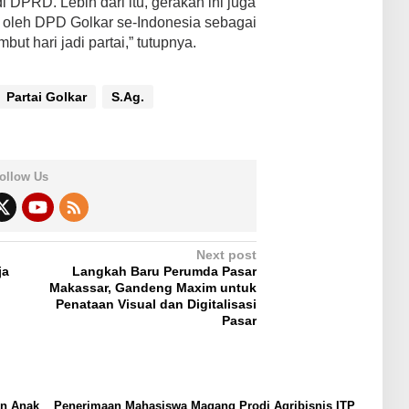
i DPRD. Lebih dari itu, gerakan ini juga
 oleh DPD Golkar se-Indonesia sebagai
ut hari jadi partai,” tutupnya.
Partai Golkar
S.Ag.
ollow Us
Next post
ja
Langkah Baru Perumda Pasar
Makassar, Gandeng Maxim untuk
Penataan Visual dan Digitalisasi
Pasar
an Anak
Penerimaan Mahasiswa Magang Prodi Agribisnis ITP