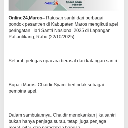
a
r
i
Online24,Maros–
Ratusan santri dari berbagai
S
pondok pesantren di Kabupaten Maros mengikuti apel
a
n
peringatan Hari Santri Nasional 2025 di Lapangan
t
Pallantikang, Rabu (22/10/2025).
r
i
,
C
h
Seluruh petugas upacara berasal dari kalangan santri.
a
i
d
i
Bupati Maros, Chaidir Syam, bertindak sebagai
r
pembina apel.
S
y
a
m
A
Dalam sambutannya, Chaidir menekankan jika santri
j
bukan hanya penjaga surau, tetapi juga penjaga
a
k
moral, nilai, dan peradaban bangsa.