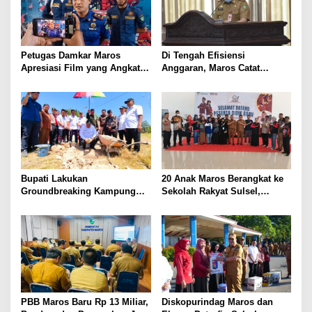
Petugas Damkar Maros
Di Tengah Efisiensi
Apresiasi Film yang Angkat
Anggaran, Maros Catat
Sisi Humanis Pemadam
Realisasi Pendapatan APBD
Kebakaran
Tertinggi di Sulsel
Bupati Lakukan
20 Anak Maros Berangkat ke
Groundbreaking Kampung
Sekolah Rakyat Sulsel,
Nelayan Merah Putih di Maros
Chaidir Syam: Semoga Jadi
Generasi Berkualitas
PBB Maros Baru Rp 13 Miliar,
Diskopurindag Maros dan