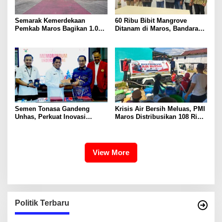
Semarak Kemerdekaan
60 Ribu Bibit Mangrove
Pemkab Maros Bagikan 1.000
Ditanam di Maros, Bandara
Bendera Merah Putih Untuk
Sultan Hasanuddin Dukung
Warga
Konservasi Pesisir
Semen Tonasa Gandeng
Krisis Air Bersih Meluas, PMI
Unhas, Perkuat Inovasi
Maros Distribusikan 108 Ribu
Industri dan Pembangunan
Liter Air
Berkelanjutan
View More
Politik Terbaru