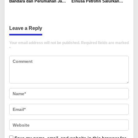
Bandara dan Perumahan Jadi
Elnusa Petrofin Salurkan
Kendala
Bantuan Peralatan untuk
UMKM
Leave a Reply
Your email address will not be published.
Required fields are marked
*
Save my name, email, and website in this browser for