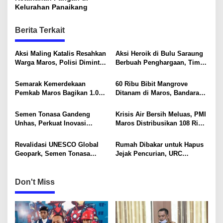
t
Kelurahan Panaikang
n
Berita Terkait
a
v
Aksi Maling Katalis Resahkan
Aksi Heroik di Bulu Saraung
i
Warga Maros, Polisi Diminta
Berbuah Penghargaan, Tim
Bergerak Kejar Pelaku
SAR Dit Samapta Sulsel
g
Diapresiasi Basarnas
Semarak Kemerdekaan
60 Ribu Bibit Mangrove
a
Pemkab Maros Bagikan 1.000
Ditanam di Maros, Bandara
t
Bendera Merah Putih Untuk
Sultan Hasanuddin Dukung
Warga
Konservasi Pesisir
i
Semen Tonasa Gandeng
Krisis Air Bersih Meluas, PMI
Unhas, Perkuat Inovasi
Maros Distribusikan 108 Ribu
o
Industri dan Pembangunan
Liter Air
Berkelanjutan
n
Revalidasi UNESCO Global
Rumah Dibakar untuk Hapus
Geopark, Semen Tonasa
Jejak Pencurian, URC
Tegaskan Komitmen Lindungi
Resmob Polda Sulsel
Warisan Dunia
Kembali Tangkap 1 DPO
Don't Miss