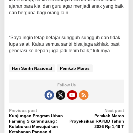
ajaran para kiai dan guru agar menjadi anak yang baik
dan berguna bagi orang lain.
“Saya ingin tetap belajar sungguh-sungguh dan tidak
lupa salat. Kalau semua santri bisa jaga akhlak, pasti
generasi ke depan juga jadi lebih baik,” tuturnya.
Hari Santri Nasional
Pemkab Maros
Follow Us
P
Previous post
Next post
Kunjungan Program Urban
Pemkab Maros
o
Farming Sikarannuang :
Proyeksikan RAPBD Tahun
s
Kolaborasi Mewujudkan
2026 Rp 1,49 T
Ketahanan Pangan di