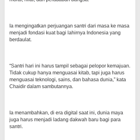
K
u
a
s
Ia mengingatkan perjuangan santri dari masa ke masa
a
menjadi fondasi kuat bagi lahirnya Indonesia yang
i
T
berdaulat.
e
k
n
o
“Santri hari ini harus tampil sebagai pelopor kemajuan.
l
o
Tidak cukup hanya menguasai kitab, tapi juga harus
g
menguasai teknologi, sains, dan bahasa dunia,” kata
i
Chaidir dalam sambutannya.
d
a
n
I
l
Ia menambahkan, di era digital saat ini, dunia maya
m
juga harus menjadi ladang dakwah baru bagi para
u
santri.