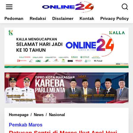
S
k
i
Pedoman
Redaksi
Disclaimer
Kontak
Privacy Policy
p
t
o
c
o
n
t
e
n
t
Homepage
/
News
/
Nasional
R
a
Pemkab Maros
t
u