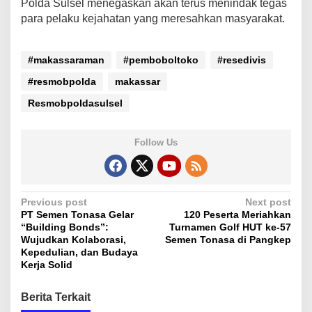
Polda Sulsel menegaskan akan terus menindak tegas
para pelaku kejahatan yang meresahkan masyarakat.
#makassaraman
#pemboboltoko
#resedivis
#resmobpolda
makassar
Resmobpoldasulsel
Follow Us
P
Previous post
Next post
PT Semen Tonasa Gelar
120 Peserta Meriahkan
o
“Building Bonds”:
Turnamen Golf HUT ke-57
s
Wujudkan Kolaborasi,
Semen Tonasa di Pangkep
Kepedulian, dan Budaya
t
Kerja Solid
n
Berita Terkait
a