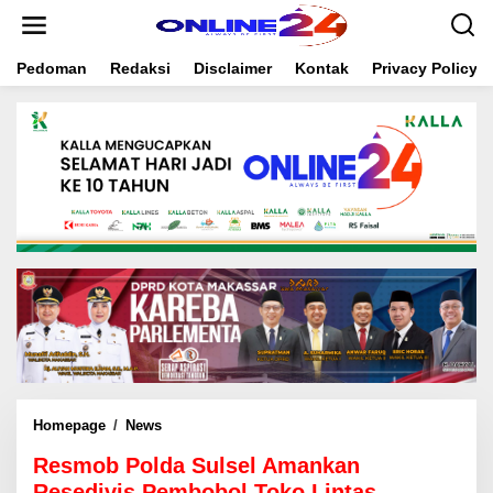
S
k
i
Pedoman
Redaksi
Disclaimer
Kontak
Privacy Policy
p
t
o
c
o
n
t
e
n
t
Homepage
/
News
R
e
Resmob Polda Sulsel Amankan
s
m
Resedivis Pembobol Toko Lintas