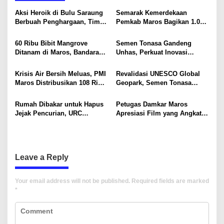
v
Aksi Heroik di Bulu Saraung
Semarak Kemerdekaan
i
Berbuah Penghargaan, Tim
Pemkab Maros Bagikan 1.000
SAR Dit Samapta Sulsel
Bendera Merah Putih Untuk
g
Diapresiasi Basarnas
Warga
60 Ribu Bibit Mangrove
Semen Tonasa Gandeng
a
Ditanam di Maros, Bandara
Unhas, Perkuat Inovasi
t
Sultan Hasanuddin Dukung
Industri dan Pembangunan
Konservasi Pesisir
Berkelanjutan
i
Krisis Air Bersih Meluas, PMI
Revalidasi UNESCO Global
Maros Distribusikan 108 Ribu
Geopark, Semen Tonasa
o
Liter Air
Tegaskan Komitmen Lindungi
Warisan Dunia
n
Rumah Dibakar untuk Hapus
Petugas Damkar Maros
Jejak Pencurian, URC
Apresiasi Film yang Angkat
Resmob Polda Sulsel
Sisi Humanis Pemadam
Kembali Tangkap 1 DPO
Kebakaran
Leave a Reply
Your email address will not be published.
Required fields are marked
*