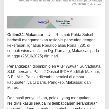
sebuah wisma di Jalan Dg. Ramang, Makassar, pada Minggu
i
(26/10/2025) dini hari.
v
i
s
P
e
m
b
Online24, Makassar –
Unit Resmob Polda Sulsel
o
berhasil mengamankan residivis pencurian dengan
b
kekerasan, Ignatius Ronaldo alias Ronal (28), di
o
sebuah wisma di Jalan Dg. Ramang, Makassar, pada
l
T
Minggu (26/10/2025) dini hari.
o
k
Penangkapan dipimpin oleh AKP Wawan Suryadinata,
o
S.I.K, bersama Panit 2 Opsnal IPDA Abdillah Makmur,
L
S.E., M.H. Pelaku diketahui beraksi di empat
i
n
kabupaten, yaitu Barru, Pangkep, Makassar, dan
t
Maros.
a
s
Dari hasil penyelidikan, pelaku yang merupakan
K
residivis kasus serupa ini terlibat dalam serangkaian
a
b
pencurian dengan modus membobol gembok toko