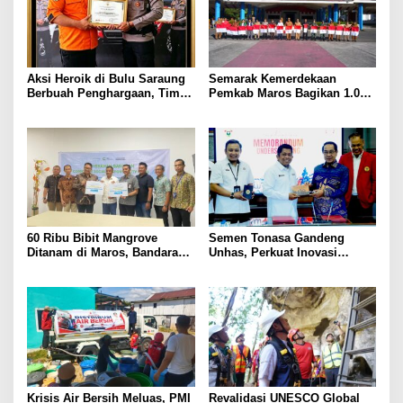
Aksi Heroik di Bulu Saraung
Semarak Kemerdekaan
Berbuah Penghargaan, Tim
Pemkab Maros Bagikan 1.000
SAR Dit Samapta Sulsel
Bendera Merah Putih Untuk
Diapresiasi Basarnas
Warga
60 Ribu Bibit Mangrove
Semen Tonasa Gandeng
Ditanam di Maros, Bandara
Unhas, Perkuat Inovasi
Sultan Hasanuddin Dukung
Industri dan Pembangunan
Konservasi Pesisir
Berkelanjutan
Krisis Air Bersih Meluas, PMI
Revalidasi UNESCO Global