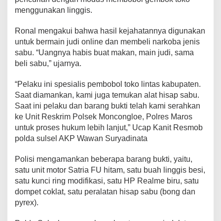
u
menggunakan linggis.
p
a
Ronal mengakui bahwa hasil kejahatannya digunakan
t
untuk bermain judi online dan membeli narkoba jenis
e
n
sabu. “Uangnya habis buat makan, main judi, sama
beli sabu,” ujarnya.
“Pelaku ini spesialis pembobol toko lintas kabupaten.
Saat diamankan, kami juga temukan alat hisap sabu.
Saat ini pelaku dan barang bukti telah kami serahkan
ke Unit Reskrim Polsek Moncongloe, Polres Maros
untuk proses hukum lebih lanjut,” Ucap Kanit Resmob
polda sulsel AKP Wawan Suryadinata
Polisi mengamankan beberapa barang bukti, yaitu,
satu unit motor Satria FU hitam, satu buah linggis besi,
satu kunci ring modifikasi, satu HP Realme biru, satu
dompet coklat, satu peralatan hisap sabu (bong dan
pyrex).