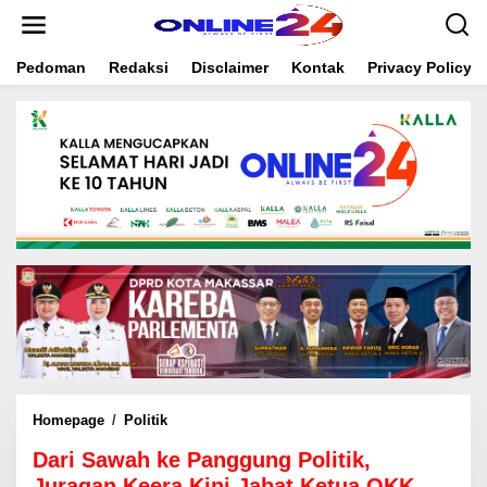
S
k
i
Pedoman
Redaksi
Disclaimer
Kontak
Privacy Policy
p
t
o
c
o
n
t
e
n
t
Homepage
/
Politik
D
a
Dari Sawah ke Panggung Politik,
r
i
Juragan Keera Kini Jabat Ketua OKK