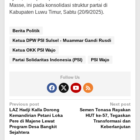
Masse, ini pada konsolidasi struktur partai di
Kabupaten Luwu Timur, Sabtu (20/9/2025).
Berita Politik
Ketua DPW PSI Sulsel - Muammar Gandi Rusdi
Ketua OKK PSI Wajo
Partai Solidaritas Indonesia (PSI)
PSI Wajo
Follow Us
P
Previous post
Next post
LAZ Hadji Kalla Dorong
Semen Tonasa Rayakan
o
Kemandirian Petani Loka
HUT ke-57, Tegaskan
s
Pere di Majene Lewat
Transformasi dan
Program Desa Bangkit
Keberlanjutan
t
Sejahtera