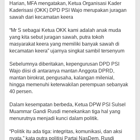
Harian, MFA mengatakan, Ketua Organisasi Kader
K
Kaderisasi (OKK) DPD PSI Wajo merupakan juragan
K
P
sawah dari kecamatan keera
S
I
“Mr S sebagai Ketua OKK kami adalah anak muda
W
yang kita sebut juragan sawah, putra tokoh
a
masyarakat keera yang memiliki banyak sawah di
j
o
kecamatan keera” ujarnya singkat sambil tersenyum
Sebelumnya diberitakan, kepengurusan DPD PSI
Wajo diisi di antaranya mantan Anggota DPRD,
mantan birokrat, pengusaha, kalangan milenial,
hingga memenuhi keterwakilan perempuan sebanyak
40 persen.
Dalam kesempatan berbeda, Ketua DPW PSI Sulsel
Muammar Gandi Rusdi menekankan tiga hal yang
menurutnya menjadi kunci dalam politik.
“Politik itu ada tiga: integritas, komunikasi, dan aksi
nyata,” kata putra politisi Partai NasDem, Rusdi