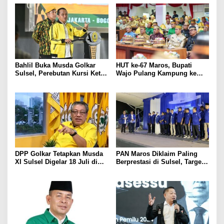
Bahlil Buka Musda Golkar
HUT ke-67 Maros, Bupati
Sulsel, Perebutan Kursi Ketua
Wajo Pulang Kampung ke
DPD I Segera Dimulai
Tempat Pernah Mengabdi
DPP Golkar Tetapkan Musda
PAN Maros Diklaim Paling
XI Sulsel Digelar 18 Juli di
Berprestasi di Sulsel, Target
Makassar
24 Kursi pada 2029