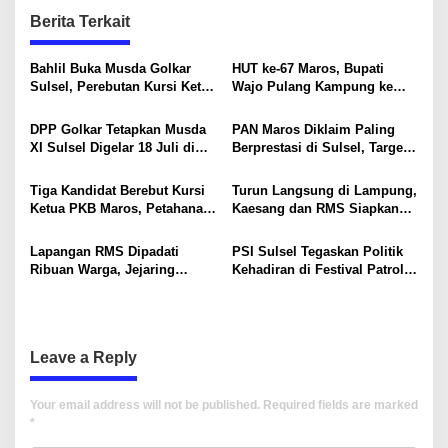
n
Berita Terkait
a
v
Bahlil Buka Musda Golkar
HUT ke-67 Maros, Bupati
i
Sulsel, Perebutan Kursi Ketua
Wajo Pulang Kampung ke
DPD I Segera Dimulai
Tempat Pernah Mengabdi
g
DPP Golkar Tetapkan Musda
PAN Maros Diklaim Paling
a
XI Sulsel Digelar 18 Juli di
Berprestasi di Sulsel, Target
t
Makassar
24 Kursi pada 2029
i
Tiga Kandidat Berebut Kursi
Turun Langsung di Lampung,
Ketua PKB Maros, Petahana
Kaesang dan RMS Siapkan
o
Havid Paling Dijagokan
Strategi Besar Menang
Pemilu
n
Lapangan RMS Dipadati
PSI Sulsel Tegaskan Politik
Ribuan Warga, Jejaring
Kehadiran di Festival Patrol
Politik Rusdi Masse
Ramadan
Mappasessu Kian Solid di
Usia 53 Tahun
Leave a Reply
Your email address will not be published.
Required fields are marked
*