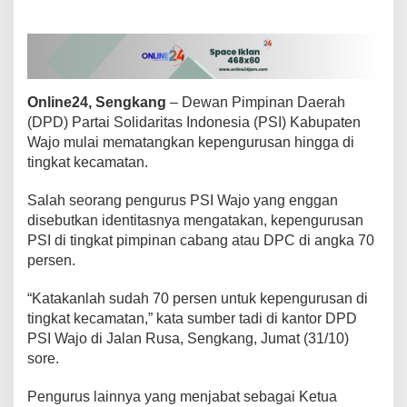
r
a
g
a
n
K
Online24, Sengkang
– Dewan Pimpinan Daerah
e
(DPD) Partai Solidaritas Indonesia (PSI) Kabupaten
e
Wajo mulai mematangkan kepengurusan hingga di
r
a
tingkat kecamatan.
K
i
Salah seorang pengurus PSI Wajo yang enggan
n
disebutkan identitasnya mengatakan, kepengurusan
i
PSI di tingkat pimpinan cabang atau DPC di angka 70
J
a
persen.
b
a
“Katakanlah sudah 70 persen untuk kepengurusan di
t
tingkat kecamatan,” kata sumber tadi di kantor DPD
K
PSI Wajo di Jalan Rusa, Sengkang, Jumat (31/10)
e
t
sore.
u
a
Pengurus lainnya yang menjabat sebagai Ketua
O