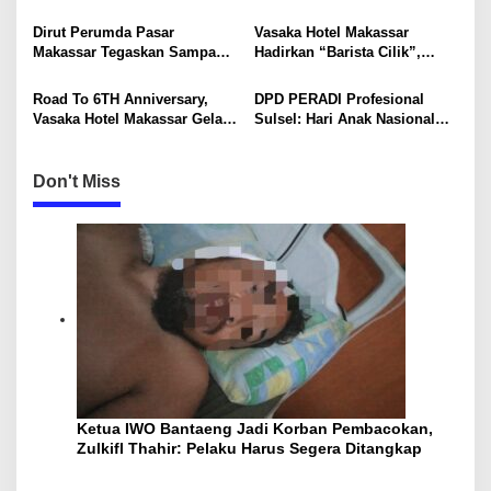
Mandiri Mulai Disiapkan
Pasar Nasional hingga
a
Mancanegara
Dirut Perumda Pasar
Vasaka Hotel Makassar
t
Makassar Tegaskan Sampah
Hadirkan “Barista Cilik”,
i
Organik Wajib Dikelola,
Edukasi Kreatif Yang Seru
Bukan Dibuang ke TPA
Untuk Anak-Anak
Road To 6TH Anniversary,
DPD PERADI Profesional
o
Vasaka Hotel Makassar Gelar
Sulsel: Hari Anak Nasional
n
CSR Bersama TK Pelita
Harus Menjadi Momentum
Kasih, Tebar Kebahagiaan
Memastikan Hak Anak
Untuk Anak-Anak
Terpenuhi
Don't Miss
Ketua IWO Bantaeng Jadi Korban Pembacokan,
Zulkifl Thahir: Pelaku Harus Segera Ditangkap