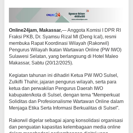
,
D
o
r
o
Online24jam, Makassar,
— Anggota Komisi I DPR RI
n
g
Fraksi PKB, Dr. Syamsu Rizal MI (Deng Ical), resmi
J
membuka Rapat Koordinasi Wilayah (Rakorwil)
u
Pengurus Wilayah Ikatan Wartawan Online (PW IWO)
r
Sulawesi Selatan, yang berlangsung di Hotel Maleo
n
Makassar, Sabtu (20/12/2025).
a
l
i
Kegiatan tahunan ini dihadiri Ketua PW IWO Sulsel,
s
Zulkifli Thahir, jajaran pengurus wilayah, serta para
K
ketua dan perwakilan Pengurus Daerah IWO
a
kabupaten/kota di Sulsel, dengan tema “Memperkuat
w
a
Soliditas dan Profesionalisme Wartawan Online dalam
l
Menjaga Etika Serta Informasi Berkualitas di Sulsel”.
R
u
Rakorwil digelar sebagai ajang konsolidasi organisasi
a
dan penguatan kapasitas kelembagaan media online
n
g