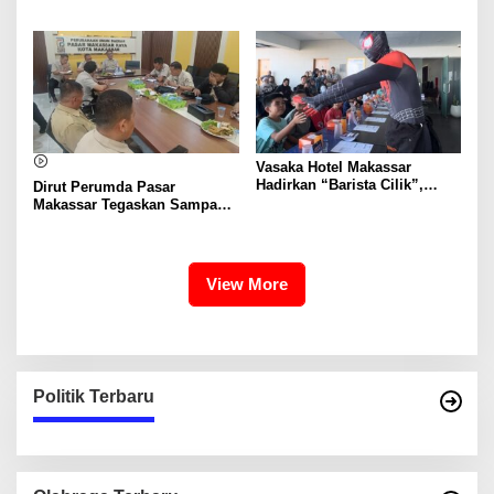
Mandiri Mulai Disiapkan
Pasar Nasional hingga
Mancanegara
Vasaka Hotel Makassar
Hadirkan “Barista Cilik”,
Dirut Perumda Pasar
Edukasi Kreatif Yang Seru
Makassar Tegaskan Sampah
Untuk Anak-Anak
Organik Wajib Dikelola,
Bukan Dibuang ke TPA
View More
Politik Terbaru