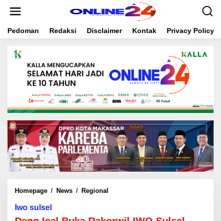
S
k
i
Pedoman
Redaksi
Disclaimer
Kontak
Privacy Policy
p
t
o
c
o
n
t
e
n
t
Homepage
/
News
/
Regional
D
e
Iwo sulsel
n
g