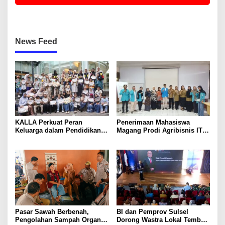
News Feed
KALLA Perkuat Peran
Penerimaan Mahasiswa
Keluarga dalam Pendidikan
Magang Prodi Agribisnis ITP
Anak Lewat Program Little
di BBPP Batangkaluku,
Explorers
Perkuat Kompetensi Lewat
Program MBKM
Pasar Sawah Berbenah,
BI dan Pemprov Sulsel
Pengolahan Sampah Organik
Dorong Wastra Lokal Tembus