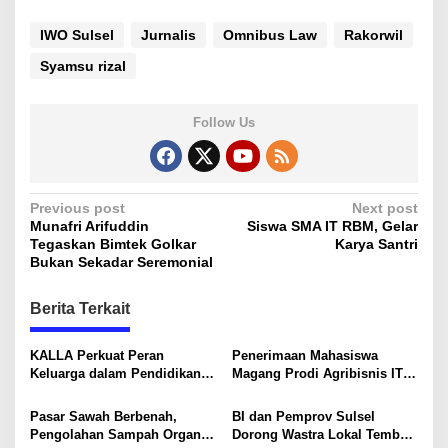
IWO Sulsel
Jurnalis
Omnibus Law
Rakorwil
Syamsu rizal
Follow Us
P
Previous post
Next post
Munafri Arifuddin
Siswa SMA IT RBM, Gelar
o
Tegaskan Bimtek Golkar
Karya Santri
s
Bukan Sekadar Seremonial
t
Berita Terkait
n
a
KALLA Perkuat Peran
Penerimaan Mahasiswa
v
Keluarga dalam Pendidikan
Magang Prodi Agribisnis ITP
Anak Lewat Program Little
di BBPP Batangkaluku,
i
Explorers
Perkuat Kompetensi Lewat
Pasar Sawah Berbenah,
BI dan Pemprov Sulsel
Program MBKM
g
Pengolahan Sampah Organik
Dorong Wastra Lokal Tembus