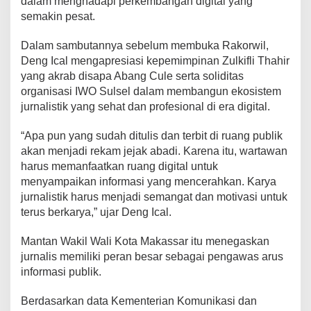
dalam menghadapi perkembangan digital yang
D
semakin pesat.
i
g
Dalam sambutannya sebelum membuka Rakorwil,
i
Deng Ical mengapresiasi kepemimpinan Zulkifli Thahir
t
a
yang akrab disapa Abang Cule serta soliditas
l
organisasi IWO Sulsel dalam membangun ekosistem
S
jurnalistik yang sehat dan profesional di era digital.
e
h
“Apa pun yang sudah ditulis dan terbit di ruang publik
a
t
akan menjadi rekam jejak abadi. Karena itu, wartawan
harus memanfaatkan ruang digital untuk
menyampaikan informasi yang mencerahkan. Karya
jurnalistik harus menjadi semangat dan motivasi untuk
terus berkarya,” ujar Deng Ical.
Mantan Wakil Wali Kota Makassar itu menegaskan
jurnalis memiliki peran besar sebagai pengawas arus
informasi publik.
Berdasarkan data Kementerian Komunikasi dan