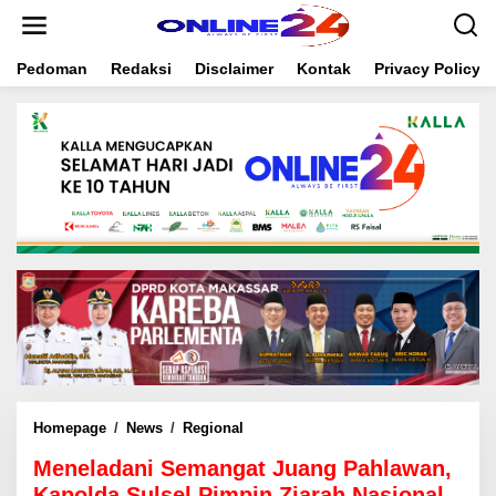
S
k
i
Pedoman
Redaksi
Disclaimer
Kontak
Privacy Policy
p
t
o
c
o
n
t
e
n
t
Homepage
/
News
/
Regional
M
e
Meneladani Semangat Juang Pahlawan,
n
e
Kapolda Sulsel Pimpin Ziarah Nasional