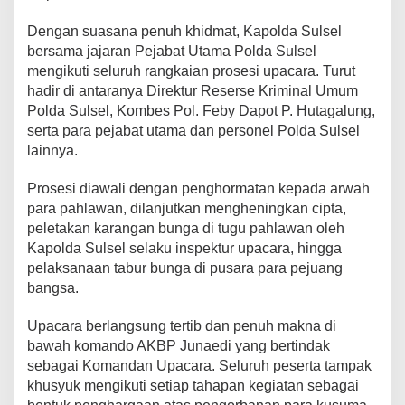
r
a
Dengan suasana penuh khidmat, Kapolda Sulsel
h
bersama jajaran Pejabat Utama Polda Sulsel
N
mengikuti seluruh rangkaian prosesi upacara. Turut
a
hadir di antaranya Direktur Reserse Kriminal Umum
s
Polda Sulsel, Kombes Pol. Feby Dapot P. Hutagalung,
i
o
serta para pejabat utama dan personel Polda Sulsel
n
lainnya.
a
l
Prosesi diawali dengan penghormatan kepada arwah
J
para pahlawan, dilanjutkan mengheningkan cipta,
e
l
peletakan karangan bunga di tugu pahlawan oleh
a
Kapolda Sulsel selaku inspektur upacara, hingga
n
pelaksanaan tabur bunga di pusara para pejuang
g
bangsa.
H
a
r
Upacara berlangsung tertib dan penuh makna di
i
bawah komando AKBP Junaedi yang bertindak
B
sebagai Komandan Upacara. Seluruh peserta tampak
h
khusyuk mengikuti setiap tahapan kegiatan sebagai
a
y