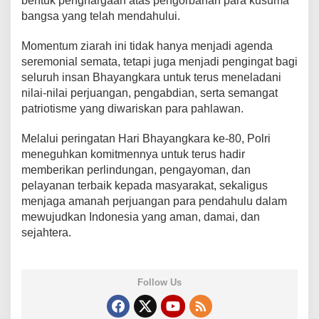
bentuk penghargaan atas pengorbanan para kusuma
a
bangsa yang telah mendahului.
n
g
Momentum ziarah ini tidak hanya menjadi agenda
k
seremonial semata, tetapi juga menjadi pengingat bagi
a
r
seluruh insan Bhayangkara untuk terus meneladani
a
nilai-nilai perjuangan, pengabdian, serta semangat
k
patriotisme yang diwariskan para pahlawan.
e
-
Melalui peringatan Hari Bhayangkara ke-80, Polri
8
0
meneguhkan komitmennya untuk terus hadir
memberikan perlindungan, pengayoman, dan
pelayanan terbaik kepada masyarakat, sekaligus
menjaga amanah perjuangan para pendahulu dalam
mewujudkan Indonesia yang aman, damai, dan
sejahtera.
Follow Us