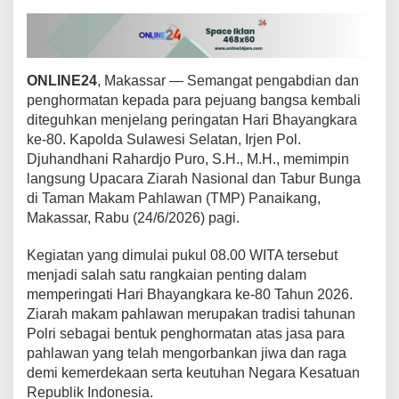
a
n
,
K
a
ONLINE24
, Makassar — Semangat pengabdian dan
p
penghormatan kepada para pejuang bangsa kembali
o
diteguhkan menjelang peringatan Hari Bhayangkara
l
ke-80. Kapolda Sulawesi Selatan, Irjen Pol.
d
a
Djuhandhani Rahardjo Puro, S.H., M.H., memimpin
S
langsung Upacara Ziarah Nasional dan Tabur Bunga
u
di Taman Makam Pahlawan (TMP) Panaikang,
l
Makassar, Rabu (24/6/2026) pagi.
s
e
l
Kegiatan yang dimulai pukul 08.00 WITA tersebut
P
menjadi salah satu rangkaian penting dalam
i
memperingati Hari Bhayangkara ke-80 Tahun 2026.
m
Ziarah makam pahlawan merupakan tradisi tahunan
p
i
Polri sebagai bentuk penghormatan atas jasa para
n
pahlawan yang telah mengorbankan jiwa dan raga
Z
demi kemerdekaan serta keutuhan Negara Kesatuan
i
Republik Indonesia.
a