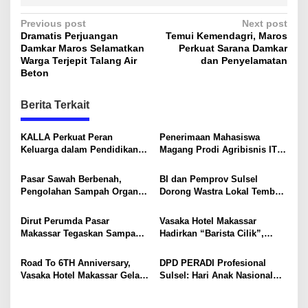
P
Previous post
Next post
Dramatis Perjuangan
Temui Kemendagri, Maros
o
Damkar Maros Selamatkan
Perkuat Sarana Damkar
s
Warga Terjepit Talang Air
dan Penyelamatan
Beton
t
n
Berita Terkait
a
v
KALLA Perkuat Peran
Penerimaan Mahasiswa
Keluarga dalam Pendidikan
Magang Prodi Agribisnis ITP
i
Anak Lewat Program Little
di BBPP Batangkaluku,
Explorers
Perkuat Kompetensi Lewat
g
Pasar Sawah Berbenah,
BI dan Pemprov Sulsel
Program MBKM
Pengolahan Sampah Organik
Dorong Wastra Lokal Tembus
a
Mandiri Mulai Disiapkan
Pasar Nasional hingga
t
Mancanegara
Dirut Perumda Pasar
Vasaka Hotel Makassar
i
Makassar Tegaskan Sampah
Hadirkan “Barista Cilik”,
Organik Wajib Dikelola,
Edukasi Kreatif Yang Seru
o
Bukan Dibuang ke TPA
Untuk Anak-Anak
Road To 6TH Anniversary,
DPD PERADI Profesional
n
Vasaka Hotel Makassar Gelar
Sulsel: Hari Anak Nasional
CSR Bersama TK Pelita
Harus Menjadi Momentum
Kasih, Tebar Kebahagiaan
Memastikan Hak Anak