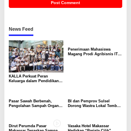
News Feed
Penerimaan Mahasiswa
Magang Prodi Agribisnis ITP
di BBPP Batangkaluku,
Perkuat Kompetensi Lewat
Program MBKM
KALLA Perkuat Peran
Keluarga dalam Pendidikan
Anak Lewat Program Little
Explorers
Pasar Sawah Berbenah,
BI dan Pemprov Sulsel
Pengolahan Sampah Organik
Dorong Wastra Lokal Tembus
Mandiri Mulai Disiapkan
Pasar Nasional hingga
Mancanegara
Dirut Perumda Pasar
Vasaka Hotel Makassar
Makassar Tegaskan Sampah
Hadirkan “Barista Cilik”,