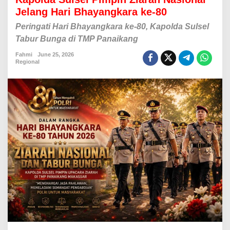
l
Jelang Hari Bhayangkara ke-80
a
d
Peringati Hari Bhayangkara ke-80, Kapolda Sulsel
a
Tabur Bunga di TMP Panaikang
n
i
Fahmi
June 25, 2026
S
Regional
e
m
a
n
g
a
t
J
u
a
n
g
P
a
h
l
a
w