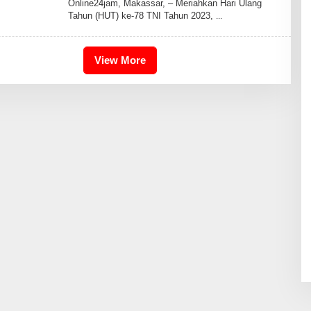
Online24jam, Makassar, – Meriahkan Hari Ulang
I
Tahun (HUT) ke-78 TNI Tahun 2023,
D
R
I
S
2
View More
4