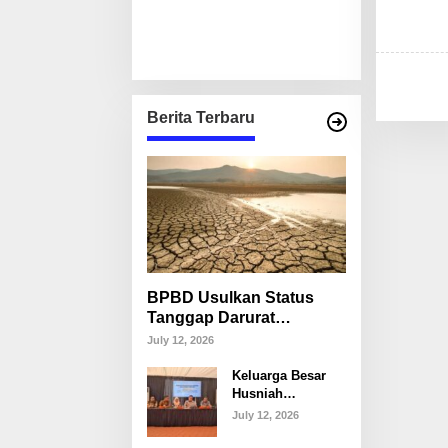
Berita Terbaru
BPBD Usulkan Status
Tanggap Darurat
Kekeringan di Makassar,
July 12, 2026
Puluhan Ribu Warga
Keluarga Besar
Mulai Krisis Air Bersih
Husniah
Talenrang
July 12, 2026
Tegaskan Tak
Akan Campuri