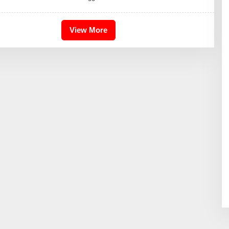
I
S
2
4
View More