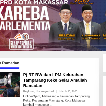
h Ramadan
Pj RT RW dan LPM Kelurahan
Tamparang Keke Gelar Amaliah
Ramadan
Regional
,
Uncategorized
|
March 30, 2023
B
Y
Online24jam, Makassar, – Kelurahan Tamparang
I
Keke, Kecamatan Mamajang, Kota Makassar
D
kembali menggelar
R