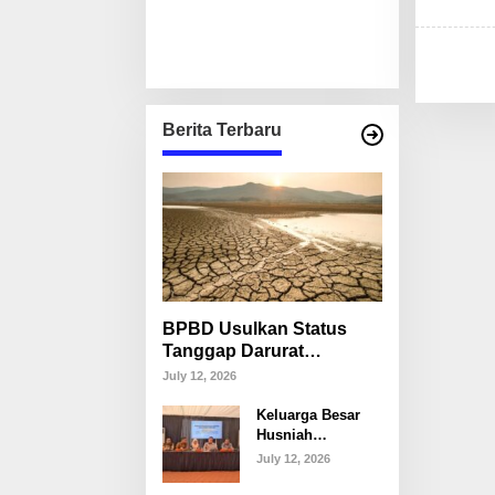
Berita Terbaru
BPBD Usulkan Status
Tanggap Darurat
Kekeringan di Makassar,
July 12, 2026
Puluhan Ribu Warga
Keluarga Besar
Mulai Krisis Air Bersih
Husniah
Talenrang
July 12, 2026
Tegaskan Tak
Akan Campuri