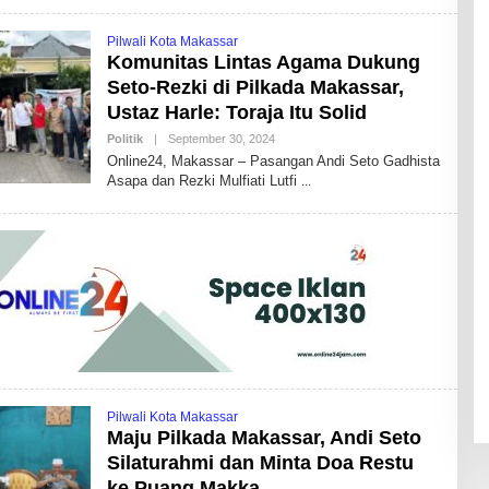
H
I
K
Pilwali Kota Makassar
A
Komunitas Lintas Agama Dukung
I
D
Seto-Rezki di Pilkada Makassar,
R
Ustaz Harle: Toraja Itu Solid
I
S
Politik
|
September 30, 2024
B
B
Y
D
Online24, Makassar – Pasangan Andi Seto Gadhista
A
Asapa dan Rezki Mulfiati Lutfi
N
D
H
I
K
A
I
D
R
I
S
B
D
Pilwali Kota Makassar
Maju Pilkada Makassar, Andi Seto
Silaturahmi dan Minta Doa Restu
ke Puang Makka