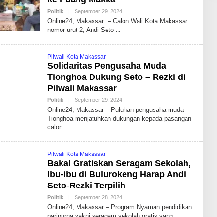
Politik
|
September 29, 2024
B
Y
Online24, Makassar – Calon Wali Kota Makassar
A
nomor urut 2, Andi Seto
N
D
H
I
Pilwali Kota Makassar
K
Solidaritas Pengusaha Muda
A
I
Tionghoa Dukung Seto – Rezki di
D
R
Pilwali Makassar
I
S
Politik
|
September 29, 2024
B
B
Y
Online24, Makassar – Puluhan pengusaha muda
D
A
Tionghoa menjatuhkan dukungan kepada pasangan
N
calon
D
H
I
K
Pilwali Kota Makassar
A
I
Bakal Gratiskan Seragam Sekolah,
D
Ibu-ibu di Bulurokeng Harap Andi
R
I
Seto-Rezki Terpilih
S
B
Politik
|
September 28, 2024
B
D
Y
Online24, Makassar – Program Nyaman pendidikan
A
paripurna yakni seragam sekolah gratis yang