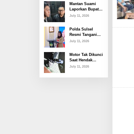
Mantan Suami
Polemik dan
Laporkan Bupati
Proses Hukum
Gowa ke Polda
July 11, 2026
Sulsel, Singgung
Dugaan
Polda Sulsel
Keterangan Palsu
Resmi Tangani
dan Penggelapan
Penyidikan
July 11, 2026
Laporan Bupati
Gowa
Motor Tak Dikunci
Saat Hendak
Nobar Piala
July 11, 2026
Dunia, Raib
Digondol Maling