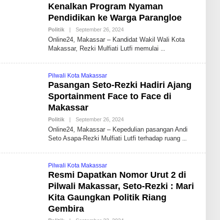
I
Kenalkan Program Nyaman
D
R
Pendidikan ke Warga Parangloe
I
S
Politik
|
September 26, 2024
B
B
Y
Online24, Makassar – Kandidat Wakil Wali Kota
D
A
Makassar, Rezki Mulfiati Lutfi memulai
N
D
H
I
Pilwali Kota Makassar
K
Pasangan Seto-Rezki Hadiri Ajang
A
I
Sportainment Face to Face di
D
R
Makassar
I
S
Politik
|
September 26, 2024
B
B
Y
Online24, Makassar – Kepedulian pasangan Andi
D
A
Seto Asapa-Rezki Mulfiati Lutfi terhadap ruang
N
D
H
I
Pilwali Kota Makassar
K
Resmi Dapatkan Nomor Urut 2 di
A
I
Pilwali Makassar, Seto-Rezki : Mari
D
R
Kita Gaungkan Politik Riang
I
Gembira
S
B