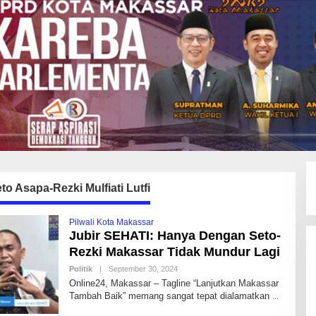
to Asapa-Rezki Mulfiati Lutfi
Pilwali Kota Makassar
Jubir SEHATI: Hanya Dengan Seto-
Rezki Makassar Tidak Mundur Lagi
Politik
|
September 30, 2024
B
Y
Online24, Makassar – Tagline “Lanjutkan Makassar
A
Tambah Baik” memang sangat tepat dialamatkan
N
D