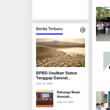
Berita Terbaru
BPBD Usulkan Status
Tanggap Darurat
Kekeringan di Makassar,
July 12, 2026
Puluhan Ribu Warga
Keluarga Besar
Mulai Krisis Air Bersih
Husniah
Talenrang
July 12, 2026
Tegaskan Tak
Akan Campuri