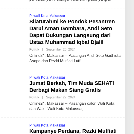
N
D
H
I
Pilwali Kota Makassar
K
Silaturahmi ke Pondok Pesantren
A
I
Darul Aman Gombara, Andi Seto
D
R
Dapat Dukungan Langsung dari
I
Ustaz Muhammad Iqbal Djalil
S
B
Politik
|
September 28, 2024
B
D
Y
Online24, Makassar – Pasangan Andi Seto Gadhista
A
Asapa dan Rezki Mulfiati Lutfi
N
D
H
I
Pilwali Kota Makassar
K
Jumat Berkah, Tim Muda SEHATI
A
I
Berbagi Makan Siang Gratis
D
R
Politik
|
September 27, 2024
B
I
Y
Online24, Makassar – Pasangan calon Wali Kota
S
A
B
dan Wakil Wali Kota Makassar,
N
D
D
H
I
Pilwali Kota Makassar
K
Kampanye Perdana, Rezki Mulfiati
A