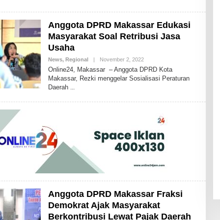
H
I
K
Anggota DPRD Makassar Edukasi
A
I
Masyarakat Soal Retribusi Jasa
D
R
Usaha
I
S
News
,
Regional
|
November 2, 2022
B
B
Y
Online24, Makassar – Anggota DPRD Kota
D
A
Makassar, Rezki menggelar Sosialisasi Peraturan
N
Daerah
D
H
I
K
A
I
D
R
I
S
B
D
Anggota DPRD Makassar Fraksi
Demokrat Ajak Masyarakat
Berkontribusi Lewat Pajak Daerah