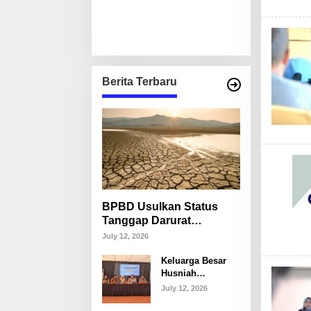
Berita Terbaru
BPBD Usulkan Status
Tanggap Darurat
Kekeringan di Makassar,
July 12, 2026
Puluhan Ribu Warga
Keluarga Besar
Mulai Krisis Air Bersih
Husniah
Talenrang
July 12, 2026
Tegaskan Tak
Akan Campuri