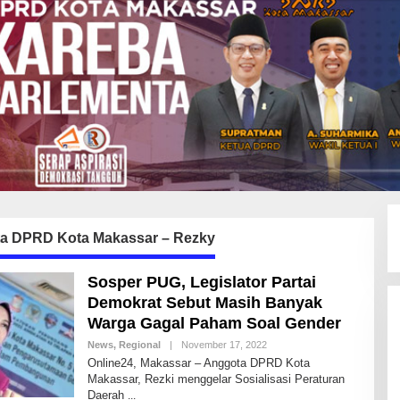
a DPRD Kota Makassar – Rezky
Sosper PUG, Legislator Partai
Demokrat Sebut Masih Banyak
Warga Gagal Paham Soal Gender
News
,
Regional
|
November 17, 2022
B
Y
Online24, Makassar – Anggota DPRD Kota
A
Makassar, Rezki menggelar Sosialisasi Peraturan
N
Daerah
D