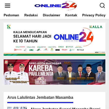
S
k
i
Pedoman
Redaksi
Disclaimer
Kontak
Privacy Policy
p
t
o
c
o
n
t
e
n
t
Arus Lalulintas Jembatan Masamba