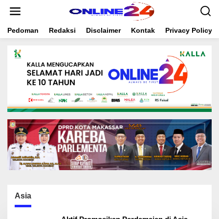
S
k
i
Pedoman
Redaksi
Disclaimer
Kontak
Privacy Policy
p
t
o
c
o
n
t
e
n
t
Asia