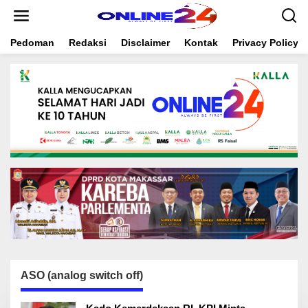
S
k
i
Pedoman
Redaksi
Disclaimer
Kontak
Privacy Policy
p
t
o
c
o
n
t
e
n
t
ASO (analog switch off)