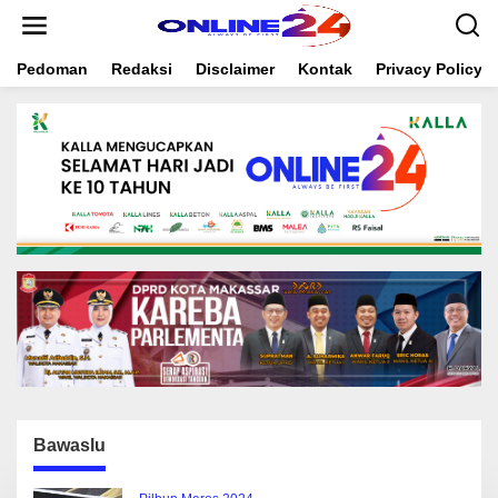
S
k
i
Pedoman
Redaksi
Disclaimer
Kontak
Privacy Policy
p
t
o
c
o
n
t
e
n
t
Bawaslu