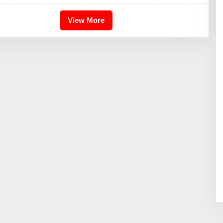
H
I
K
View More
A
I
D
R
I
S
B
D