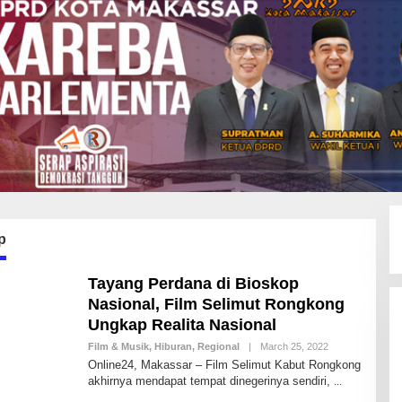
p
Tayang Perdana di Bioskop
Nasional, Film Selimut Rongkong
Ungkap Realita Nasional
Film & Musik
,
Hiburan
,
Regional
|
March 25, 2022
B
Y
Online24, Makassar – Film Selimut Kabut Rongkong
A
akhirnya mendapat tempat dinegerinya sendiri,
N
D