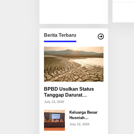
Berita Terbaru
BPBD Usulkan Status
Tanggap Darurat
Kekeringan di Makassar,
July 12, 2026
Puluhan Ribu Warga
Keluarga Besar
Mulai Krisis Air Bersih
Husniah
Talenrang
July 12, 2026
Tegaskan Tak
Akan Campuri