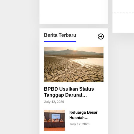
Berita Terbaru
BPBD Usulkan Status
Tanggap Darurat
Kekeringan di Makassar,
July 12, 2026
Puluhan Ribu Warga
Keluarga Besar
Mulai Krisis Air Bersih
Husniah
Talenrang
July 12, 2026
Tegaskan Tak
Akan Campuri