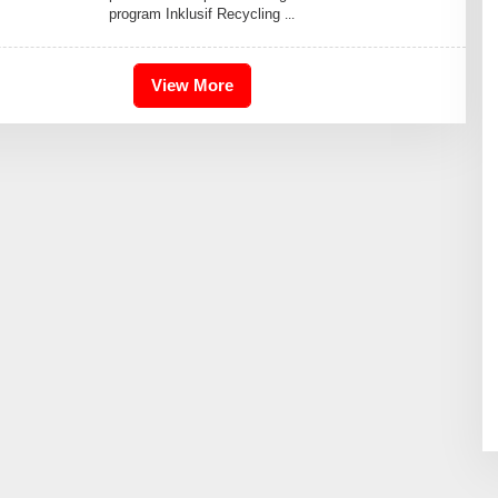
program Inklusif Recycling
R
I
S
2
4
View More