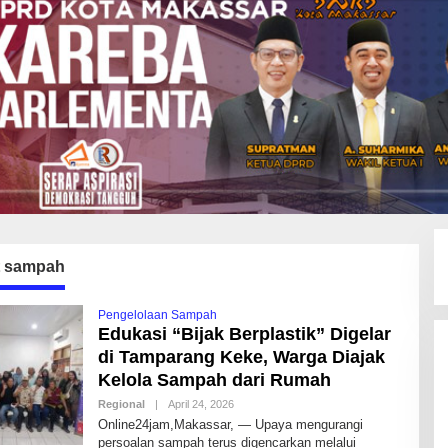
t sampah
Pengelolaan Sampah
Edukasi “Bijak Berplastik” Digelar
di Tamparang Keke, Warga Diajak
Kelola Sampah dari Rumah
Regional
|
April 24, 2026
B
Y
Online24jam,Makassar, — Upaya mengurangi
I
persoalan sampah terus digencarkan melalui
D