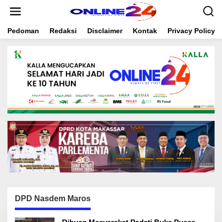
S
k
i
Pedoman
Redaksi
Disclaimer
Kontak
Privacy Policy
p
t
o
c
o
n
t
e
n
t
DPD Nasdem Maros