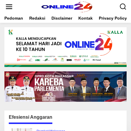
S
k
i
Pedoman
Redaksi
Disclaimer
Kontak
Privacy Policy
p
t
o
c
o
n
t
e
n
t
Efesiensi Anggaran