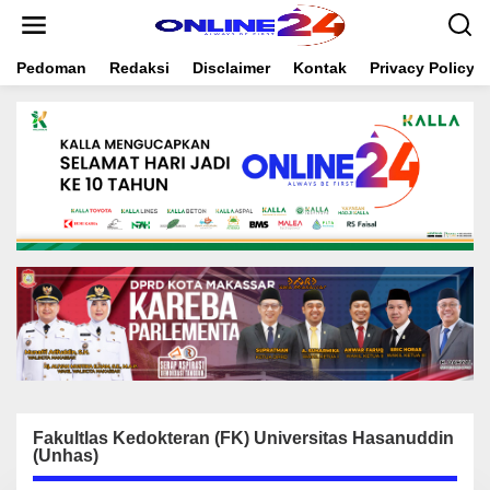
S
k
i
Pedoman
Redaksi
Disclaimer
Kontak
Privacy Policy
p
t
o
c
o
n
t
e
n
t
Fakultlas Kedokteran (FK) Universitas Hasanuddin
(Unhas)