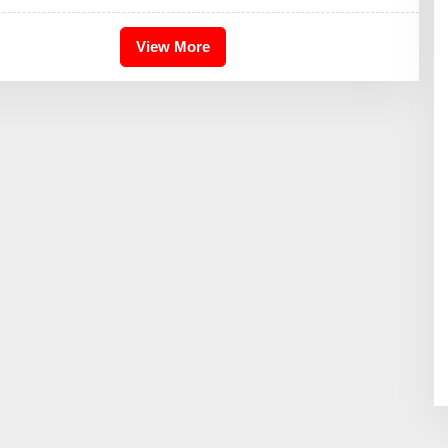
2
4
View More