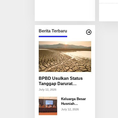
Berita Terbaru
BPBD Usulkan Status
Tanggap Darurat
Kekeringan di Makassar,
July 12, 2026
Puluhan Ribu Warga
Keluarga Besar
Mulai Krisis Air Bersih
Husniah
Talenrang
July 12, 2026
Tegaskan Tak
Akan Campuri