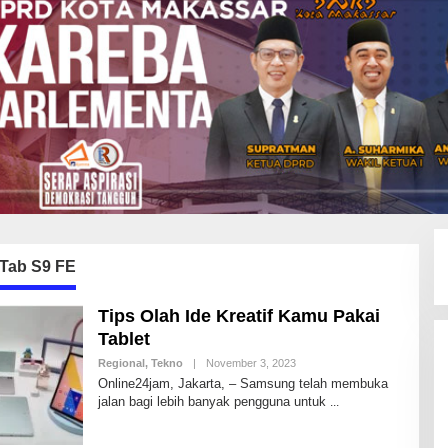
 Tab S9 FE
Tips Olah Ide Kreatif Kamu Pakai
Tablet
Regional
,
Tekno
|
November 3, 2023
B
Y
Online24jam, Jakarta, – Samsung telah membuka
I
jalan bagi lebih banyak pengguna untuk
D
R
I
S