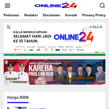
S
k
i
Pedoman
Redaksi
Disclaimer
Kontak
Privacy Policy
p
t
o
c
o
n
t
e
n
t
Harga BBM