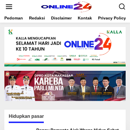
S
k
i
Pedoman
Redaksi
Disclaimer
Kontak
Privacy Policy
p
t
o
c
o
n
t
e
n
t
Hidupkan pasar