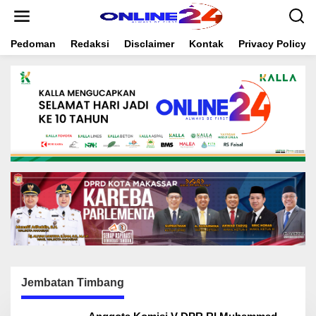
S
k
i
Pedoman
Redaksi
Disclaimer
Kontak
Privacy Policy
p
t
o
c
o
n
t
e
n
t
Jembatan Timbang