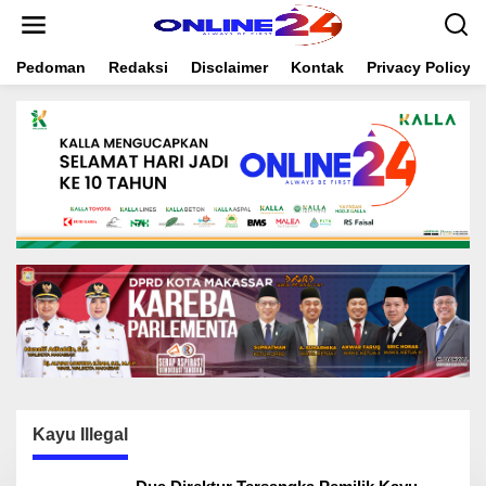
S
k
i
Pedoman
Redaksi
Disclaimer
Kontak
Privacy Policy
p
t
o
c
o
n
t
e
n
t
Kayu Illegal