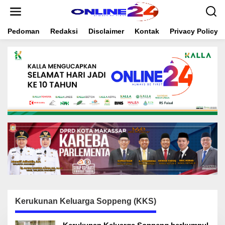
S
k
i
Pedoman
Redaksi
Disclaimer
Kontak
Privacy Policy
p
t
o
c
o
n
t
e
n
t
Kerukunan Keluarga Soppeng (KKS)