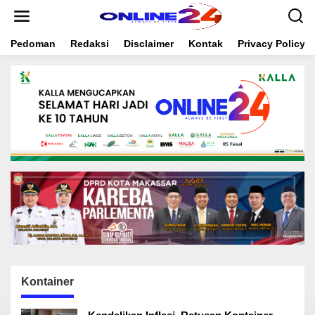
S
k
i
Pedoman
Redaksi
Disclaimer
Kontak
Privacy Policy
p
t
o
c
o
n
t
e
n
t
Kontainer