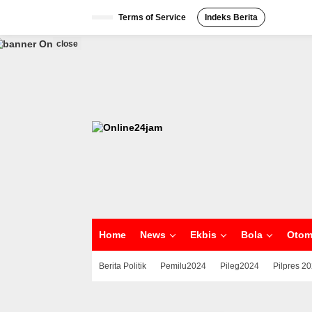
S
Terms of Service
Indeks Berita
k
i
p
close
t
o
c
o
n
t
e
n
t
Home
News
Ekbis
Bola
Otom
Berita Politik
Pemilu2024
Pileg2024
Pilpres 2