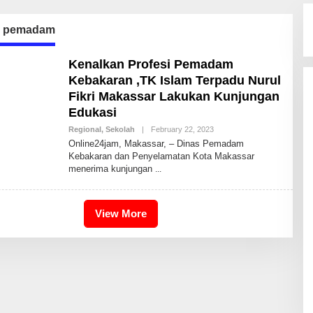
n pemadam
Kenalkan Profesi Pemadam
Kebakaran ,TK Islam Terpadu Nurul
Fikri Makassar Lakukan Kunjungan
Edukasi
Regional
,
Sekolah
|
February 22, 2023
B
Y
Online24jam, Makassar, – Dinas Pemadam
I
Kebakaran dan Penyelamatan Kota Makassar
D
menerima kunjungan
R
I
S
2
4
View More