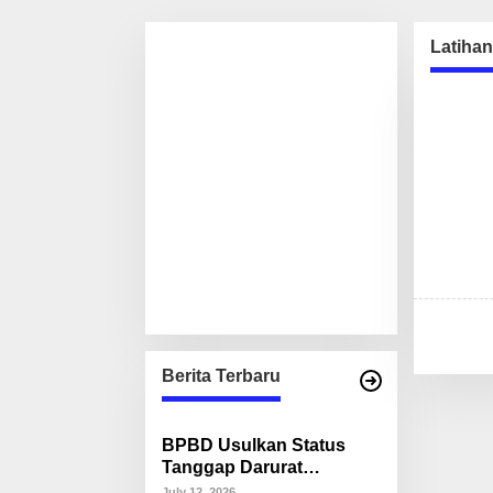
Latiha
Berita Terbaru
BPBD Usulkan Status
Tanggap Darurat
Kekeringan di Makassar,
July 12, 2026