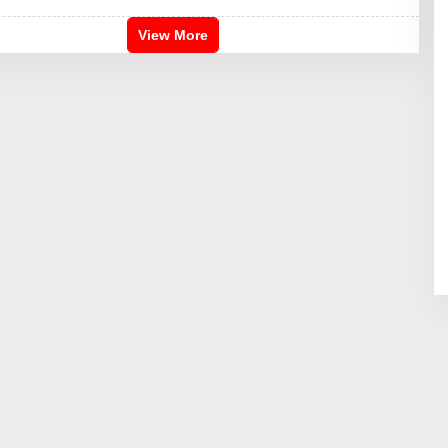
R
I
S
View More
2
4