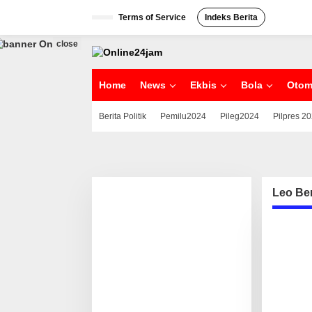
S
Terms of Service
Indeks Berita
k
i
p
close
t
o
c
Home
News
Ekbis
Bola
Otom
o
n
Berita Politik
Pemilu2024
Pileg2024
Pilpres 2
t
e
n
t
Leo Be