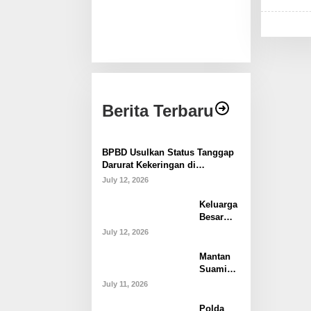
Berita Terbaru
BPBD Usulkan Status Tanggap
Darurat Kekeringan di
Makassar, Puluhan Ribu Warga
July 12, 2026
Mulai Krisis Air Bersih
Keluarga
Besar
Husniah
July 12, 2026
Talenran
g
Mantan
Tegaskan
Suami
Tak Akan
Laporkan
July 11, 2026
Campuri
Bupati
Polemik
Gowa ke
Polda