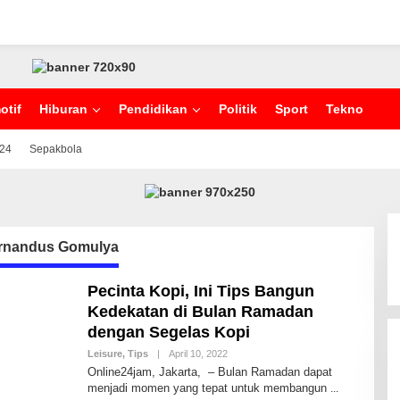
otif
Hiburan
Pendidikan
Politik
Sport
Tekno
024
Sepakbola
rnandus Gomulya
Pecinta Kopi, Ini Tips Bangun
Kedekatan di Bulan Ramadan
dengan Segelas Kopi
Leisure
,
Tips
|
April 10, 2022
B
Y
Online24jam, Jakarta, – Bulan Ramadan dapat
I
menjadi momen yang tepat untuk membangun
D