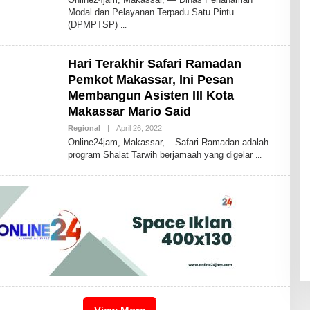
I
Modal dan Pelayanan Terpadu Satu Pintu
D
(DPMPTSP)
R
I
S
2
Hari Terakhir Safari Ramadan
4
Pemkot Makassar, Ini Pesan
Membangun Asisten III Kota
Makassar Mario Said
Regional
|
April 26, 2022
B
Y
Online24jam, Makassar, – Safari Ramadan adalah
I
program Shalat Tarwih berjamaah yang digelar
D
R
I
S
2
4