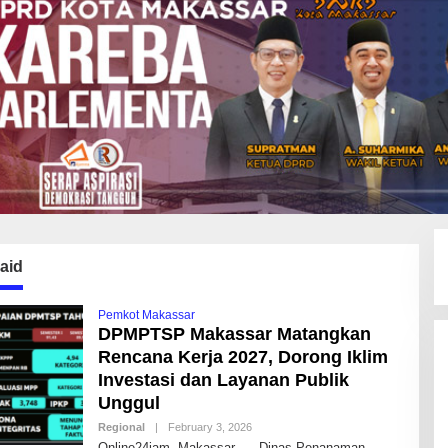
aid
Pemkot Makassar
DPMPTSP Makassar Matangkan
Rencana Kerja 2027, Dorong Iklim
Investasi dan Layanan Publik
Unggul
Regional
|
February 3, 2026
B
Y
Online24jam, Makassar, — Dinas Penanaman