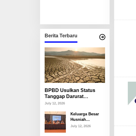
Berita Terbaru
BPBD Usulkan Status
Tanggap Darurat
Kekeringan di Makassar,
July 12, 2026
Puluhan Ribu Warga
Keluarga Besar
Mulai Krisis Air Bersih
Husniah
Talenrang
July 12, 2026
Tegaskan Tak
Akan Campuri