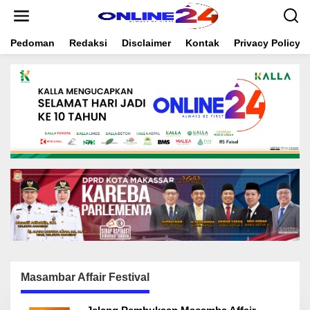
S
k
i
Pedoman
Redaksi
Disclaimer
Kontak
Privacy Policy
p
t
o
c
o
n
t
e
n
t
Masambar Affair Festival