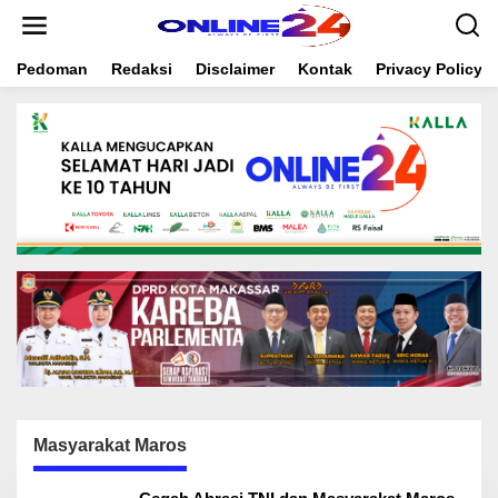
S
k
i
Pedoman
Redaksi
Disclaimer
Kontak
Privacy Policy
p
t
o
c
o
n
t
e
n
t
Masyarakat Maros