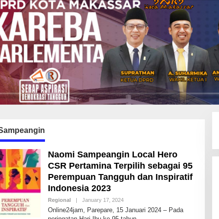
Sampeangin
Naomi Sampeangin Local Hero
CSR Pertamina Terpilih sebagai 95
Perempuan Tangguh dan Inspiratif
Indonesia 2023
Regional
|
January 17, 2024
B
Y
Online24jam, Parepare, 15 Januari 2024 – Pada
I
peringatan Hari Ibu ke-95 tahun