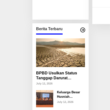
Berita Terbaru
BPBD Usulkan Status
Tanggap Darurat
Kekeringan di Makassar,
July 12, 2026
Puluhan Ribu Warga
Keluarga Besar
Mulai Krisis Air Bersih
Husniah
Talenrang
July 12, 2026
Tegaskan Tak
Akan Campuri