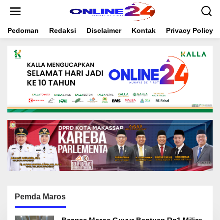
S
k
i
Pedoman
Redaksi
Disclaimer
Kontak
Privacy Policy
p
t
o
c
o
n
t
e
n
t
Pemda Maros