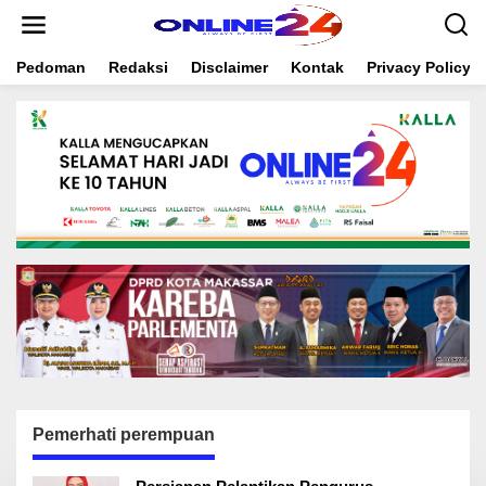
S
k
i
Pedoman
Redaksi
Disclaimer
Kontak
Privacy Policy
p
t
o
c
o
n
t
e
n
t
Pemerhati perempuan